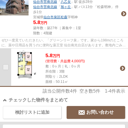
仙台市営南北線
「
八乙女
」駅 徒歩28分
仙台市営南北線
「
旭ヶ丘
」駅 バス13分 「松森明神」 停
歩1分
宮城県
仙台市泉区
松森
字明神
5.8
万円
築年数：築27年 ｜募集中：
1室
階数：4階建
ぜひ一度見ていただきたい、「グリーンリーフ泉」です。家から198mのところ
に、薬や日用品を買うのに便利な薬王堂 仙台南光台店があります。敷地内ごみ置
き場のあるマンション。仙台市...
5.8
万
円
(管理費・共益費 4,000円)
敷：0ヶ月｜礼：0ヶ月
所在階：3階
間取り：2LDK
面積：50.11㎡
該当公開件数
4
件 空き数
5
件
1-4
件表示
チェックした物件をまとめて
検討リストに追加
お問い合わせ