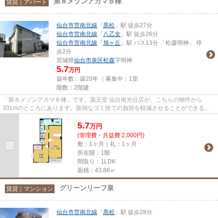
第８メゾンアカマＢ棟
賃貸｜アパート
仙台市営南北線
「
黒松
」駅 徒歩27分
仙台市営南北線
「
八乙女
」駅 徒歩26分
仙台市営南北線
「
旭ヶ丘
」駅 バス13分 「松森明神」 停
歩2分
宮城県
仙台市泉区
松森
字明神
5.7
万円
築年数：築20年 ｜募集中：
1室
階数：2階建
「第８メゾンアカマＢ棟」です。薬王堂 仙台南光台店が、こちらの物件から
301mのところにあります。面倒なゴミ捨ての負担を軽減させることができるの
が敷地内ごみ置き場の魅力です。賃...
5.7
万
円
(管理費・共益費 2,000円)
敷：1ヶ月｜礼：1ヶ月
所在階：1階
間取り：1LDK
面積：43.88㎡
グリーンリーフ泉
賃貸｜マンション
仙台市営南北線
「
黒松
」駅 徒歩28分