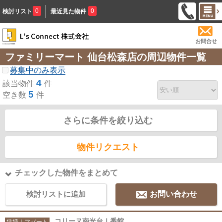
0
0
検討リスト
最近見た物件
お問合せ
ファミリーマート 仙台松森店の周辺物件一覧
募集中のみ表示
4
該当物件
件
5
空き数
件
さらに条件を絞り込む
物件リクエスト
チェックした物件をまとめて
検討リストに追加
お問い合わせ
コリーヌ南光台Ⅰ番館
賃貸｜アパート