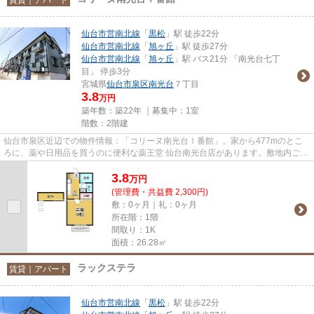
仙台市営南北線
「
黒松
」駅 徒歩22分
仙台市営南北線
「
旭ヶ丘
」駅 徒歩27分
仙台市営南北線
「
旭ヶ丘
」駅 バス21分 「南光台七丁
目」 停歩3分
宮城県
仙台市泉区
南光台
７丁目
3.8
万円
築年数：築22年 ｜募集中：
1室
階数：2階建
仙台市泉区近辺での物件情報：「コリーヌ南光台Ⅰ番館」。家から477mのとこ
ろに、薬や日用品を買うのに便利な薬王堂 仙台南光台店があります。敷地内ごみ
置き場は、毎日のごみ捨ての煩...
3.8
万
円
(管理費・共益費 2,300円)
敷：0ヶ月｜礼：0ヶ月
所在階：1階
間取り：1K
面積：26.28㎡
ラックステラ
賃貸｜アパート
仙台市営南北線
「
黒松
」駅 徒歩22分