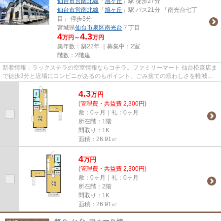
仙台市営南北線
「
旭ヶ丘
」駅 徒歩27分
仙台市営南北線
「
旭ヶ丘
」駅 バス21分 「南光台七丁
目」 停歩3分
宮城県
仙台市泉区
南光台
７丁目
4
4.3
万円～
万円
築年数：築22年 ｜募集中：
2室
階数：2階建
新着情報：ラックステラの空室情報ならコチラ。ファミリーマート 仙台松森店ま
で徒歩3分と近場にコンビニがあるのもポイント。ごみ捨ての煩わしさを軽減す
るのが、敷地内ごみ置き場で...
4.3
万
円
(管理費・共益費 2,300円)
敷：0ヶ月｜礼：0ヶ月
所在階：1階
間取り：1K
面積：26.91㎡
4
万
円
(管理費・共益費 2,300円)
敷：0ヶ月｜礼：0ヶ月
所在階：2階
間取り：1K
面積：26.91㎡