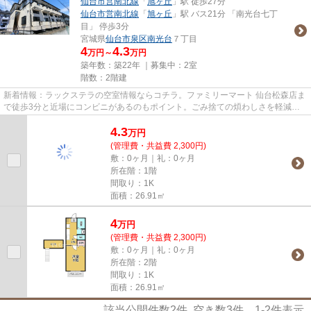
仙台市営南北線
「
旭ヶ丘
」駅 徒歩27分
仙台市営南北線
「
旭ヶ丘
」駅 バス21分 「南光台七丁
目」 停歩3分
宮城県
仙台市泉区
南光台
７丁目
4
4.3
万円～
万円
築年数：築22年 ｜募集中：
2室
階数：2階建
新着情報：ラックステラの空室情報ならコチラ。ファミリーマート 仙台松森店ま
で徒歩3分と近場にコンビニがあるのもポイント。ごみ捨ての煩わしさを軽減す
るのが、敷地内ごみ置き場で...
4.3
万
円
(管理費・共益費 2,300円)
敷：0ヶ月｜礼：0ヶ月
所在階：1階
間取り：1K
面積：26.91㎡
4
万
円
(管理費・共益費 2,300円)
敷：0ヶ月｜礼：0ヶ月
所在階：2階
間取り：1K
面積：26.91㎡
該当公開件数
2
件 空き数
3
件
1-2
件表示