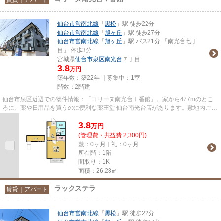
仙台市営南北線
「
黒松
」駅 徒歩22分
仙台市営南北線
「
旭ヶ丘
」駅 徒歩27分
仙台市営南北線
「
旭ヶ丘
」駅 バス21分 「南光台七丁
目」 停歩3分
宮城県
仙台市泉区
南光台
７丁目
3.8
万円
築年数：築22年 ｜募集中：
1室
階数：2階建
仙台市泉区近辺での物件情報：「コリーヌ南光台Ⅰ番館」。家から477mのとこ
ろに、薬や日用品を買うのに便利な薬王堂 仙台南光台店があります。敷地内ごみ
置き場は、毎日のごみ捨ての煩...
3.8
万
円
(管理費・共益費 2,300円)
敷：0ヶ月｜礼：0ヶ月
所在階：1階
間取り：1K
面積：26.28㎡
ラックステラ
賃貸｜アパート
仙台市営南北線
「
黒松
」駅 徒歩22分