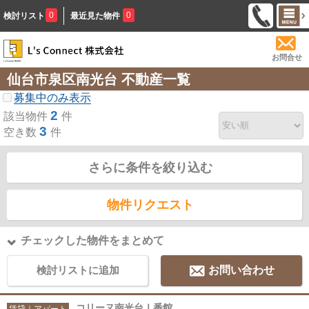
0
0
検討リスト
最近見た物件
お問合せ
仙台市泉区南光台 不動産一覧
募集中のみ表示
2
該当物件
件
3
空き数
件
さらに条件を絞り込む
物件リクエスト
チェックした物件をまとめて
検討リストに追加
お問い合わせ
コリーヌ南光台Ⅰ番館
賃貸｜アパート