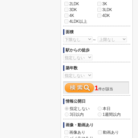
2LDK
3K
3DK
3LDK
4K
4DK
4LDK以上
面積
～
駅からの徒歩
築年数
1
件が該当
情報公開日
指定しない
本日
3日以内
1週間以内
画像・動画あり
画像あり
動画あり