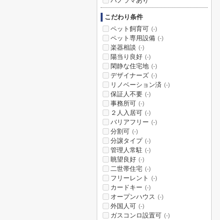
パノラマあり
こだわり条件
ペット飼育可
(-)
ペット専用設備
(-)
楽器相談
(-)
陽当り良好
(-)
閑静な住宅地
(-)
デザイナーズ
(-)
リノベーション済
(-)
保証人不要
(-)
事務所可
(-)
２人入居可
(-)
バリアフリー
(-)
分割可
(-)
分譲タイプ
(-)
管理人常駐
(-)
眺望良好
(-)
二世帯住宅
(-)
フリーレント
(-)
カードキー
(-)
オープンハウス
(-)
外国人可
(-)
ガスコンロ設置可
(-)