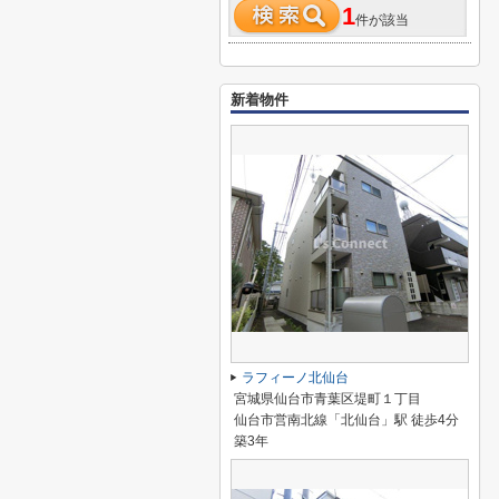
1
件が該当
新着物件
ラフィーノ北仙台
宮城県仙台市青葉区堤町１丁目
仙台市営南北線「北仙台」駅 徒歩4分
築3年