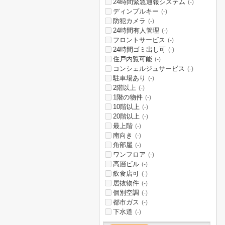
24時間緊急通報システム
(-)
ディンプルキー
(-)
防犯カメラ
(-)
24時間有人管理
(-)
フロントサービス
(-)
24時間ゴミ出し可
(-)
住戸内覧可能
(-)
コンシェルジュサービス
(-)
駐車場あり
(-)
2階以上
(-)
1階の物件
(-)
10階以上
(-)
20階以上
(-)
最上階
(-)
南向き
(-)
角部屋
(-)
ワンフロア
(-)
高層ビル
(-)
飲食店可
(-)
居抜物件
(-)
個別空調
(-)
都市ガス
(-)
下水道
(-)