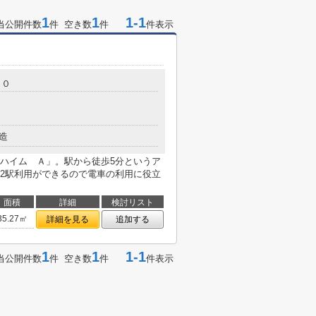
1
1
1-1
当公開件数
件 空き数
件
件表示
７０
造
ハイム Ａ」。駅から徒歩5分というア
2駅利用ができるので電車の利用に役立
面積
詳細
検討リスト
35.27㎡
詳細を見る
追加する
1
1
1-1
当公開件数
件 空き数
件
件表示