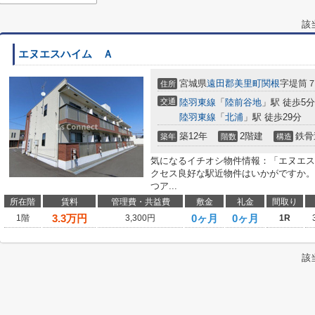
該
エヌエスハイム Ａ
宮城県
遠田郡美里町
関根
字堤筒
住所
交通
陸羽東線
「
陸前谷地
」駅 徒歩5分
陸羽東線
「
北浦
」駅 徒歩29分
築12年
2階建
鉄骨
築年
階数
構造
気になるイチオシ物件情報：「エヌエス
クセス良好な駅近物件はいかがですか。
つア...
所在階
賃料
管理費・共益費
敷金
礼金
間取り
3.3
万円
0ヶ月
0ヶ月
1階
3,300円
1R
該