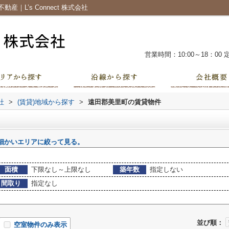
L’s Connect 株式会社
営業時間：10:00～18：00
社
>
(賃貸)地域から探す
>
遠田郡美里町の賃貸物件
細かいエリアに絞って見る。
面積
下限なし～上限なし
築年数
指定しない
間取り
指定なし
並び順：
空室物件のみ表示