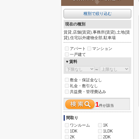
種別で絞り込む
現在の種別
賃貸,店舗(賃貸),事務所(賃貸),土地(賃
貸),住宅以外建物全部,駐車場
アパート
マンション
一戸建て
▼賃料
～
敷金・保証金なし
礼金・敷引なし
共益費・管理費込み
1
件が該当
間取り
ワンルーム
1K
1DK
1LDK
2K
2DK