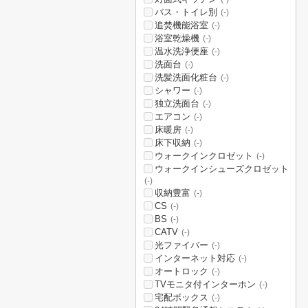
バス・トイレ別
(-)
追焚機能浴室
(-)
浴室乾燥機
(-)
温水洗浄便座
(-)
洗面台
(-)
洗髪洗面化粧台
(-)
シャワー
(-)
独立洗面台
(-)
エアコン
(-)
床暖房
(-)
床下収納
(-)
ウォークインクロゼット
(-)
ウォークインシューズクロゼット
(-)
収納豊富
(-)
CS
(-)
BS
(-)
CATV
(-)
光ファイバー
(-)
インターネット対応
(-)
オートロック
(-)
TVモニタ付インターホン
(-)
宅配ボックス
(-)