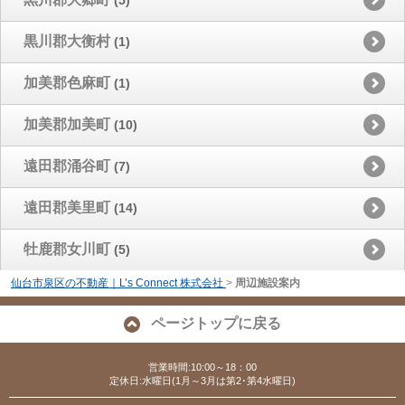
黒川郡大衡村
(1)
加美郡色麻町
(1)
加美郡加美町
(10)
遠田郡涌谷町
(7)
遠田郡美里町
(14)
牡鹿郡女川町
(5)
仙台市泉区の不動産｜L’s Connect 株式会社
>
周辺施設案内
ページトップに戻る
営業時間:10:00～18：00
定休日:水曜日(1月～3月は第2･第4水曜日)