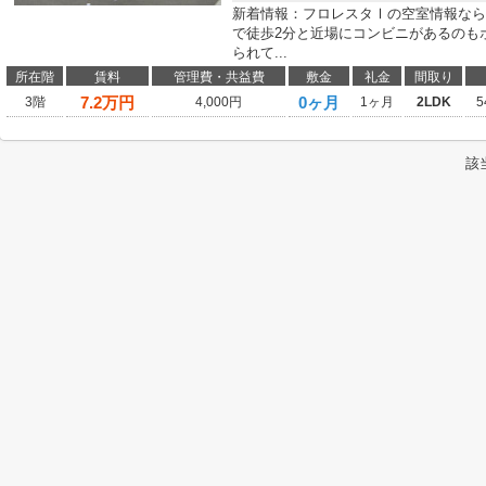
新着情報：フロレスタⅠの空室情報なら
で徒歩2分と近場にコンビニがあるのも
られて...
所在階
賃料
管理費・共益費
敷金
礼金
間取り
7.2
万円
0ヶ月
3階
4,000円
1ヶ月
2LDK
5
該