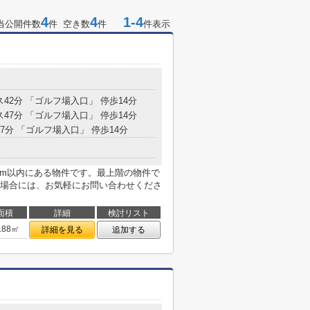
4
4
1-4
当公開件数
件 空き数
件
件表示
ス42分 「ゴルフ場入口」 停歩14分
ス47分 「ゴルフ場入口」 停歩14分
77分 「ゴルフ場入口」 停歩14分
1m以内にある物件です。最上階の物件で
場合には、お気軽にお問い合わせくださ
面積
詳細
検討リスト
.88㎡
詳細を見る
追加する