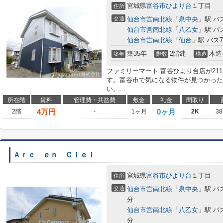
宮城県
富谷市
ひより台
１丁目
住所
交通
仙台市営南北線
「
泉中央
」駅 バ
仙台市営南北線
「
八乙女
」駅 バ
仙台市営南北線
「
仙台
」駅 バス
築35年
2階建
木造
築年
階数
構造
ファミリーマート 富谷ひより台店が21
す。富谷市で気になる物件が見つかった
い。...
所在階
賃料
管理費・共益費
敷金
礼金
間取り
4
万円
0ヶ月
2階
-
1ヶ月
2K
38
Ａｒｃ ｅｎ Ｃｉｅｌ
宮城県
富谷市
ひより台
１丁目
住所
交通
仙台市営南北線
「
泉中央
」駅 バ
分
仙台市営南北線
「
八乙女
」駅 バ
分