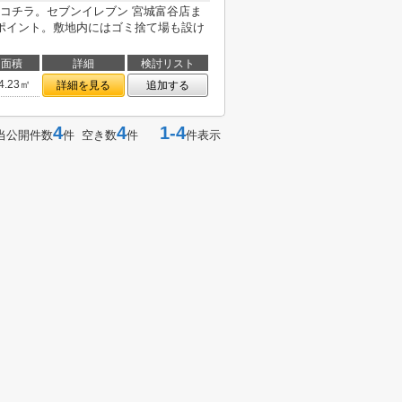
コチラ。セブンイレブン 宮城富谷店ま
ポイント。敷地内にはゴミ捨て場も設け
面積
詳細
検討リスト
4.23㎡
詳細を見る
追加する
4
4
1-4
当公開件数
件 空き数
件
件表示