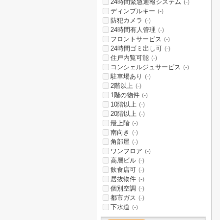
24時間緊急通報システム
(-)
ディンプルキー
(-)
防犯カメラ
(-)
24時間有人管理
(-)
フロントサービス
(-)
24時間ゴミ出し可
(-)
住戸内覧可能
(-)
コンシェルジュサービス
(-)
駐車場あり
(-)
2階以上
(-)
1階の物件
(-)
10階以上
(-)
20階以上
(-)
最上階
(-)
南向き
(-)
角部屋
(-)
ワンフロア
(-)
高層ビル
(-)
飲食店可
(-)
居抜物件
(-)
個別空調
(-)
都市ガス
(-)
下水道
(-)