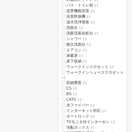
バス・トイレ別
(-)
追焚機能浴室
(-)
浴室乾燥機
(-)
温水洗浄便座
(-)
洗面台
(-)
洗髪洗面化粧台
(-)
シャワー
(-)
独立洗面台
(-)
エアコン
(-)
床暖房
(-)
床下収納
(-)
ウォークインクロゼット
(-)
ウォークインシューズクロゼット
(-)
収納豊富
(-)
CS
(-)
BS
(-)
CATV
(-)
光ファイバー
(-)
インターネット対応
(-)
オートロック
(-)
TVモニタ付インターホン
(-)
宅配ボックス
(-)