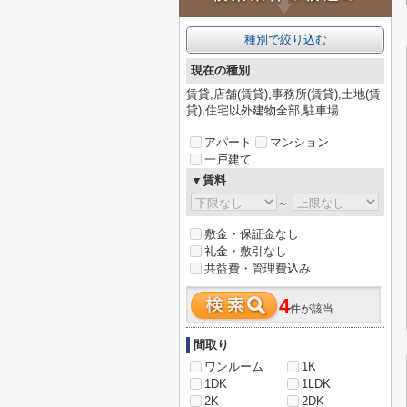
種別で絞り込む
現在の種別
賃貸,店舗(賃貸),事務所(賃貸),土地(賃
貸),住宅以外建物全部,駐車場
アパート
マンション
一戸建て
▼賃料
～
敷金・保証金なし
礼金・敷引なし
共益費・管理費込み
4
件が該当
間取り
ワンルーム
1K
1DK
1LDK
2K
2DK