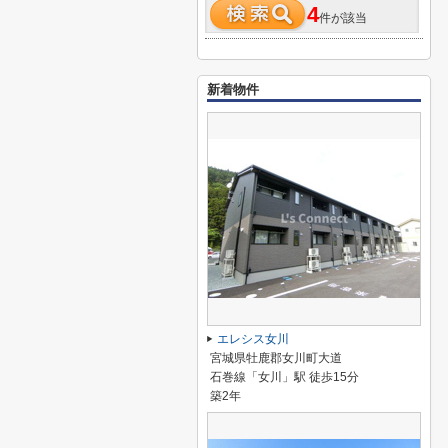
4
件が該当
新着物件
エレシス女川
宮城県牡鹿郡女川町大道
石巻線「女川」駅 徒歩15分
築2年