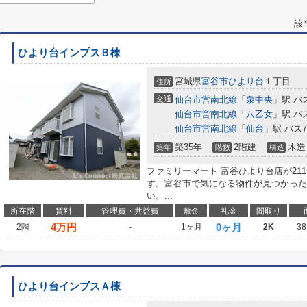
該
ひより台インプスＢ棟
宮城県
富谷市
ひより台
１丁目
住所
交通
仙台市営南北線
「
泉中央
」駅 バ
仙台市営南北線
「
八乙女
」駅 バ
仙台市営南北線
「
仙台
」駅 バス
築35年
2階建
木造
築年
階数
構造
ファミリーマート 富谷ひより台店が21
す。富谷市で気になる物件が見つかった
い。...
所在階
賃料
管理費・共益費
敷金
礼金
間取り
4
万円
0ヶ月
2階
-
1ヶ月
2K
38
ひより台インプスＡ棟