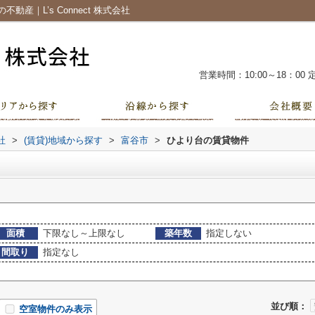
｜L’s Connect 株式会社
営業時間：10:00～18：00
社
>
(賃貸)地域から探す
>
富谷市
>
ひより台の賃貸物件
面積
下限なし～上限なし
築年数
指定しない
間取り
指定なし
並び順：
空室物件のみ表示