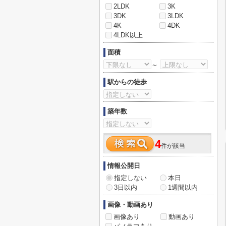
2LDK
3K
3DK
3LDK
4K
4DK
4LDK以上
面積
～
駅からの徒歩
築年数
4
件が該当
情報公開日
指定しない
本日
3日以内
1週間以内
画像・動画あり
画像あり
動画あり