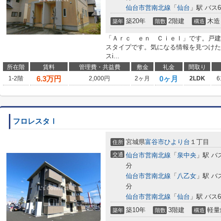
仙台市営南北線
「
仙台
」駅 バス
築20年
2階建
木造
築年
階数
構造
「Ａｒｃ ｅｎ Ｃｉｅｌ」です。戸建
スタイプです。気になる情報を見つけたら、ま
スi...
所在階
賃料
管理費・共益費
敷金
礼金
間取り
6.3
万円
0ヶ月
1-2階
2,000円
2ヶ月
2LDK
6
フロレスタⅠ
宮城県
富谷市
ひより台
１丁目
住所
交通
仙台市営南北線
「
泉中央
」駅 バ
分
仙台市営南北線
「
八乙女
」駅 バ
分
仙台市営南北線
「
仙台
」駅 バス
築10年
3階建
軽量
築年
階数
構造