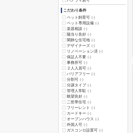
パノラマあり
こだわり条件
ペット飼育可
(-)
ペット専用設備
(-)
楽器相談
(-)
陽当り良好
(-)
閑静な住宅地
(-)
デザイナーズ
(-)
リノベーション済
(-)
保証人不要
(-)
事務所可
(-)
２人入居可
(-)
バリアフリー
(-)
分割可
(-)
分譲タイプ
(-)
管理人常駐
(-)
眺望良好
(-)
二世帯住宅
(-)
フリーレント
(-)
カードキー
(-)
オープンハウス
(-)
外国人可
(-)
ガスコンロ設置可
(-)