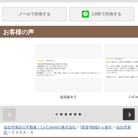
メールで共有する
LINEで共有する
お客様の声
L'sCo
蒲原麻衣子
前
仙台市泉区の不動産｜L’s Connect 株式会社
>
(賃貸)地域から探す
>
仙台市泉
区
>
ＣＡＳＡ－Ｓ