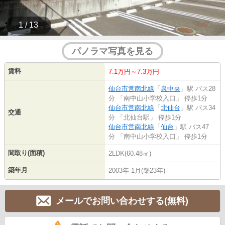
1 / 13
パノラマ写真を見る
賃料
7.1万円～7.3万円
仙台市営南北線
「
泉中央
」駅 バス28
分 「南中山小学校入口」 停歩1分
仙台市営南北線
「
北仙台
」駅 バス34
交通
分 「北仙台駅」 停歩1分
仙台市営南北線
「
仙台
」駅 バス47
分 「南中山小学校入口」 停歩1分
間取り(面積)
2LDK(60.48㎡)
築年月
2003年 1月(築23年)
メールでお問い合わせする(無料)