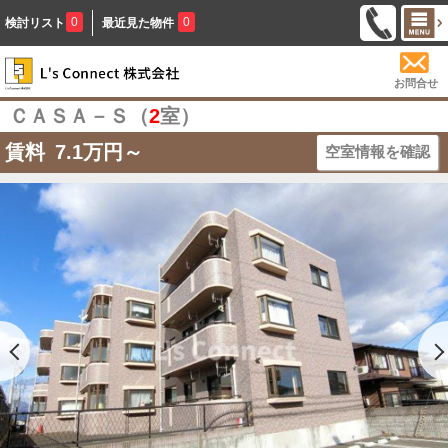
0
0
検討リスト
最近見た物件
お問合せ
ＣＡＳＡ－Ｓ（
2
室）
賃料
7.1
万円～
空室情報を確認