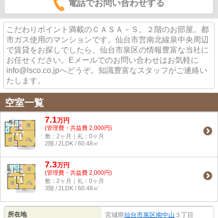
電話でお問い合わせする
こだわりポイント満載のＣＡＳＡ－Ｓ。２階のお部屋。都
市ガス使用のマンションです。仙台市営南北線泉中央周辺
で賃貸をお探しでしたら、仙台市泉区の情報豊富な当社に
お任せください。Eメールでのお問い合わせはお気軽に
info@lsco.co.jpへどうぞ。知識豊富なスタッフがご連絡い
たします。
空室一覧
7.1
万
円
(管理費・共益費 2,000円)
敷：2ヶ月｜礼：0ヶ月
2階 / 2LDK / 60.48㎡
7.3
万
円
(管理費・共益費 2,000円)
敷：2ヶ月｜礼：0ヶ月
3階 / 2LDK / 60.48㎡
所在地
宮城県
仙台市泉区
南中山
３丁目