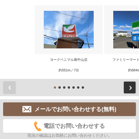
ヨークベニマル南中山店
ファミリーマート
約551m／7分
約684
前
メールでお問い合わせする(無料)
電話でお問い合わせする
現況の確認はお気軽にお問い合わせください。