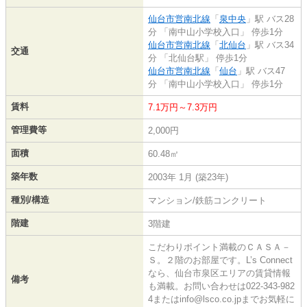
仙台市営南北線
「
泉中央
」駅 バス28
分 「南中山小学校入口」 停歩1分
仙台市営南北線
「
北仙台
」駅 バス34
交通
分 「北仙台駅」 停歩1分
仙台市営南北線
「
仙台
」駅 バス47
分 「南中山小学校入口」 停歩1分
賃料
7.1万円～7.3万円
管理費等
2,000円
面積
60.48㎡
築年数
2003年 1月 (築23年)
種別/構造
マンション/鉄筋コンクリート
階建
3階建
こだわりポイント満載のＣＡＳＡ－
Ｓ。２階のお部屋です。L’s Connect
なら、仙台市泉区エリアの賃貸情報
備考
も満載。お問い合わせは022-343-982
4またはinfo@lsco.co.jpまでお気軽に