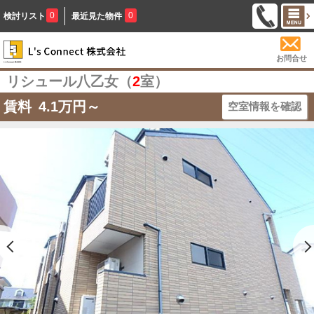
0
0
検討リスト
最近見た物件
お問合せ
リシュール八乙女（
2
室）
賃料
4.1
万円～
空室情報を確認