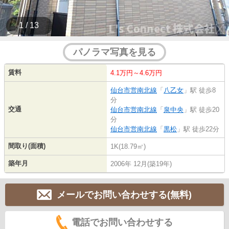
1 / 13
パノラマ写真を見る
賃料
4.1万円～4.6万円
仙台市営南北線
「
八乙女
」駅 徒歩8
分
交通
仙台市営南北線
「
泉中央
」駅 徒歩20
分
仙台市営南北線
「
黒松
」駅 徒歩22分
間取り(面積)
1K(18.79㎡)
築年月
2006年 12月(築19年)
メールでお問い合わせする(無料)
電話でお問い合わせする