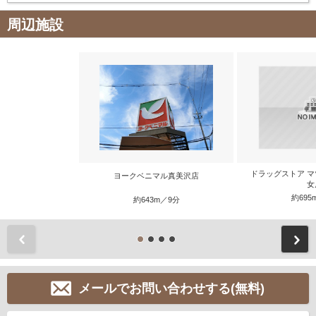
周辺施設
ドラッグストア マ
ヨークベニマル真美沢店
女
約695
約643m／9分
前
メールでお問い合わせする(無料)