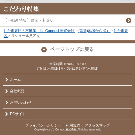
こだわり特集
【不動産特集】敷金・礼金0
仙台市泉区の不動産｜L’s Connect 株式会社
>
(賃貸)地域から探す
>
仙台市泉
区
>
リシュール八乙女
ページトップに戻る
営業時間:10:00～18：00
定休日:水曜日(1月～3月は第2･第4水曜日)
ホーム
会社概要
お問い合わせ
PCサイト
プライバシーポリシー
利用規約
｜アクセスマップ
｜
Copyright(c) L's Connect株式会社 All rights reserved.