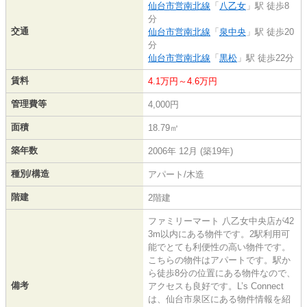
仙台市営南北線
「
八乙女
」駅 徒歩8
分
交通
仙台市営南北線
「
泉中央
」駅 徒歩20
分
仙台市営南北線
「
黒松
」駅 徒歩22分
賃料
4.1万円～4.6万円
管理費等
4,000円
面積
18.79㎡
築年数
2006年 12月 (築19年)
種別/構造
アパート/木造
階建
2階建
ファミリーマート 八乙女中央店が42
3m以内にある物件です。2駅利用可
能でとても利便性の高い物件です。
こちらの物件はアパートです。駅か
ら徒歩8分の位置にある物件なので、
備考
アクセスも良好です。L’s Connect ​
は、仙台市泉区にある物件情報を紹