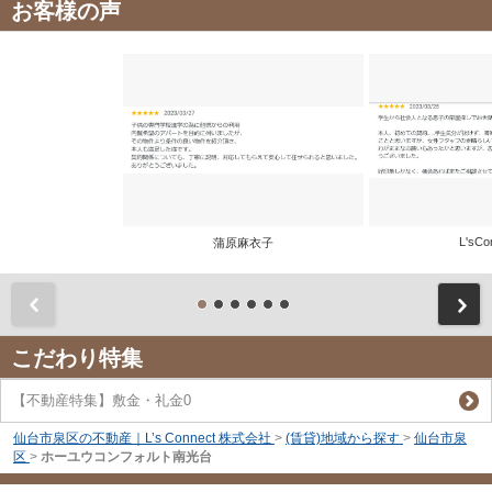
お客様の声
L'sCo
蒲原麻衣子
前
こだわり特集
【不動産特集】敷金・礼金0
仙台市泉区の不動産｜L’s Connect 株式会社
>
(賃貸)地域から探す
>
仙台市泉
区
>
ホーユウコンフォルト南光台