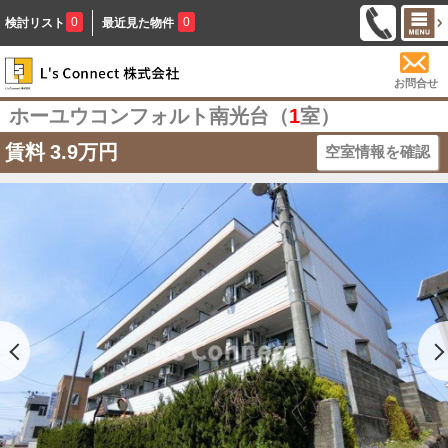
0
0
検討リスト
最近見た物件
お問合せ
ホーユウコンフォルト南光台（
1
室）
賃料
3.9万円
空室情報を確認