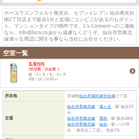
ホーユウコンフォルト南光台。セブンイレブン 仙台南光台
南2丁目店まで徒歩1分と近場にコンビニがあるのもポイン
ト。マンションタイプの物件です。L’s Connectへのご連絡
なら、info@lsco.co.jpから遠慮なくどうぞ。仙台市営南北
線旭ヶ丘周辺に関する事なら当社にお任せください。
空室一覧
3.9
万
円
(管理費・共益費 -)
敷：0ヶ月｜礼：0ヶ月
4階 / 1K / 24.65㎡
所在地
宮城県
仙台市泉区
南光台南
２丁目
仙台市営南北線
「
旭ヶ丘
」駅 徒歩23
分
交通
仙台市営南北線
「
黒松
」駅 徒歩28分
仙台市営南北線
「
仙台
」駅 バス29
分 「南光台二丁目」 停歩7分