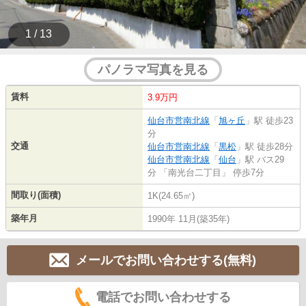
1 / 13
パノラマ写真を見る
賃料
3.9万円
仙台市営南北線
「
旭ヶ丘
」駅 徒歩23
分
交通
仙台市営南北線
「
黒松
」駅 徒歩28分
仙台市営南北線
「
仙台
」駅 バス29
分 「南光台二丁目」 停歩7分
間取り(面積)
1K(24.65㎡)
築年月
1990年 11月(築35年)
メールでお問い合わせする(無料)
電話でお問い合わせする