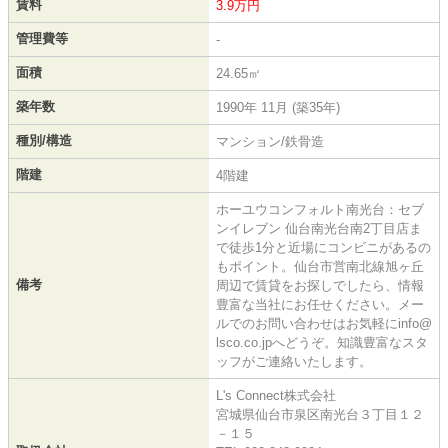
賃料
3.9万円
管理費等
-
面積
24.65㎡
築年数
1990年 11月 (築35年)
種別/構造
マンション/鉄骨造
階建
4階建
ホーユウコンフォルト南光台：セブ
ンイレブン 仙台南光台南2丁目店ま
で徒歩1分と近場にコンビニがあるの
もポイント。仙台市営南北線旭ヶ丘
備考
周辺で賃貸をお探しでしたら、情報
豊富な当社にお任せください。メー
ルでのお問い合わせはお気軽にinfo@
lsco.co.jpへどうぞ。知識豊富なスタ
ッフがご連絡いたします。
L's Connect株式会社
宮城県仙台市泉区南光台３丁目１２
－１５