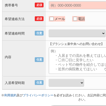
携帯番号
必須
メール
電話
希望連絡方法
必須
希望連絡時間
任意
【ブランシェ泉中央へのお問い合わせ】
内容
任意
入居希望時期
任意
※
利用規約
及び
プライバシーポリシー
を必ずお読みください。左記内容に同
さい。