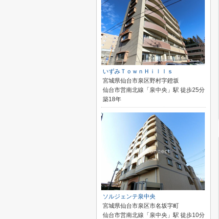
いずみＴｏｗｎＨｉｌｌｓ
宮城県仙台市泉区野村字鐙坂
仙台市営南北線「泉中央」駅 徒歩25分
築18年
ソルジェンテ泉中央
宮城県仙台市泉区市名坂字町
仙台市営南北線「泉中央」駅 徒歩10分