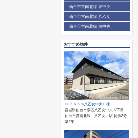
仙台市営南北線 泉中央
仙台市営南北線 八乙女
仙台市営南北線 泉中央
おすすめ物件
Ｄ’ｒｏｏｍ八乙女中央Ｅ棟
宮城県仙台市泉区八乙女中央５丁目
仙台市営南北線「八乙女」駅 徒歩2分
築4年