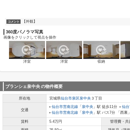
【外観】
コメント
360度パノラマ写真
画像をクリックして視点を操作
洋室
洋室
収納
ブランシェ泉中央
の物件概要
所在地
宮城県
仙台市泉区
泉中央
３丁目
仙台市営南北線
「
泉中央
」駅 徒歩11分
仙台
交通
仙台市営南北線
「
泉中央
」駅 バス7分 「西裏
賃料
5.4万円
管理費・共
面積
25.50㎡
築年月（築