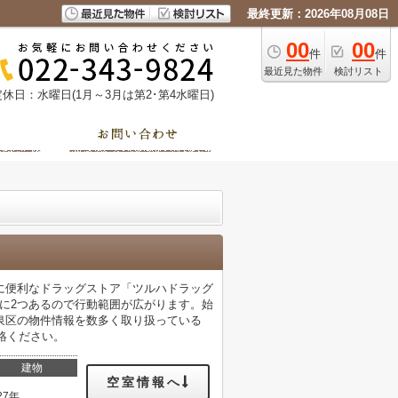
最終更新：2026年08月08日
00
00
件
件
最近見た物件
検討リスト
定休日：水曜日(1月～3月は第2･第4水曜日)
に便利なドラッグストア「ツルハドラッグ
辺に2つあるので行動範囲が広がります。始
泉区の物件情報を数多く取り扱っている
ご連絡ください。
建物
空室情報へ
27年