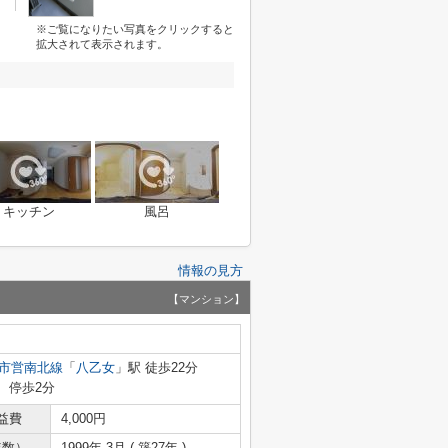
※ご覧になりたい写真をクリックすると
拡大されて表示されます。
キッチン
風呂
情報の見方
【マンション】
市営南北線
「
八乙女
」駅 徒歩22分
」 停歩2分
益費
4,000円
年数）
1999年 3月 ( 築27年 )