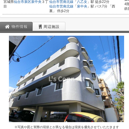
宮城県
仙台市泉区
泉中央
３丁
仙台市営南北線
「
八乙女
」駅 徒歩22分
4
目
仙台市営南北線
「
泉中央
」駅 バス7分 「西
鉄
裏」 停歩2分
物件情報
周辺施設
※写真や図と実際の現状とが異なる場合は現状を優先させていただきます