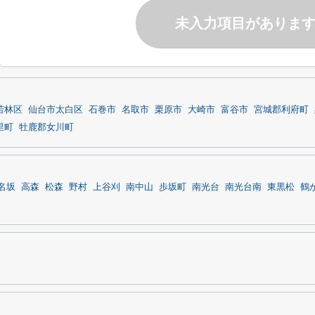
未入力項目がありま
若林区
仙台市太白区
石巻市
名取市
栗原市
大崎市
富谷市
宮城郡利府町
里町
牡鹿郡女川町
名坂
高森
松森
野村
上谷刈
南中山
歩坂町
南光台
南光台南
東黒松
鶴