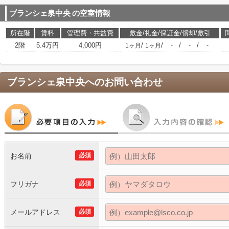
ブランシェ泉中央
の空室情報
所在階
賃料
管理費・共益費
敷金/礼金/保証金/償却/敷引
2階
5.4万円
4,000円
/
/
/
/
1ヶ月
1ヶ月
-
-
-
ブランシェ泉中央
へのお問い合わせ
お名前
必須
フリガナ
必須
メールアドレス
必須