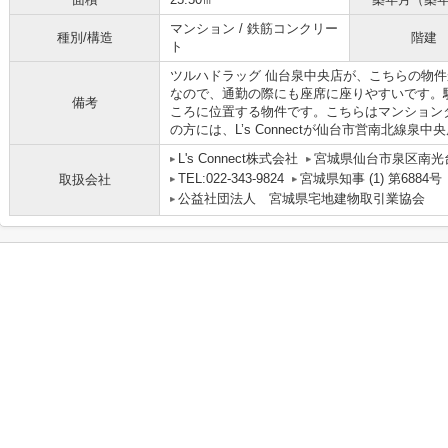
マンション / 鉄筋コンクリー
種別/構造
階建
ト
ツルハドラッグ 仙台泉中央店が、こちらの物件
なので、通勤の際にも座席に座りやすいです。
備考
ころに位置する物件です。こちらはマンション
の方には、L’s Connectが仙台市営南北線
L's Connect株式会社
宮城県仙台市泉区南光
TEL:022-343-9824
宮城県知事 (1) 第6884号
取扱会社
公益社団法人 宮城県宅地建物取引業協会