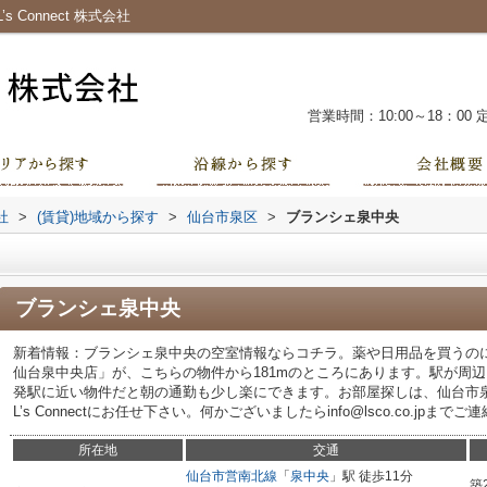
Connect 株式会社
営業時間：10:00～18：00
社
>
(賃貸)地域から探す
>
仙台市泉区
>
ブランシェ泉中央
ブランシェ泉中央
新着情報：ブランシェ泉中央の空室情報ならコチラ。薬や日用品を買うの
仙台泉中央店」が、こちらの物件から181mのところにあります。駅が周
発駅に近い物件だと朝の通勤も少し楽にできます。お部屋探しは、仙台市
L’s Connectにお任せ下さい。何かございましたらinfo@lsco.co.jpまで
所在地
交通
仙台市営南北線
「
泉中央
」駅 徒歩11分
築