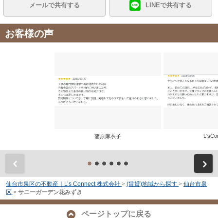
メールで共有する
LINEで共有する
お客様の声
L'sCo
蒲原麻衣子
前
仙台市泉区の不動産｜L’s Connect 株式会社
>
(賃貸)地域から探す
>
仙台市泉
区
>
サニーガーデン花みずき
ページトップに戻る