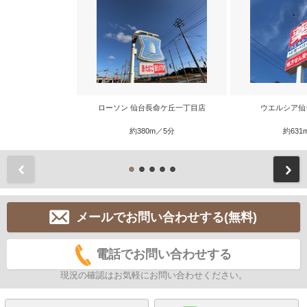
ローソン 仙台長命ケ丘一丁目店
ウエルシア仙
約380m／5分
約631
前
メールでお問い合わせする(無料)
電話でお問い合わせする
現況の確認はお気軽にお問い合わせください。