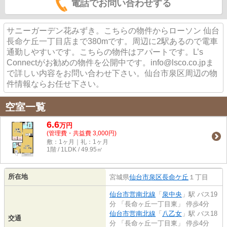
電話でお問い合わせする
サニーガーデン花みずき。こちらの物件からローソン 仙台
長命ケ丘一丁目店まで380mです。周辺に2駅あるので電車
通勤しやすいです。こちらの物件はアパートです。L’s
Connectがお勧めの物件を公開中です。info@lsco.co.jpま
で詳しい内容をお問い合わせ下さい。仙台市泉区周辺の物
件情報ならお任せ下さい。
空室一覧
6.6
万
円
(管理費・共益費 3,000円)
敷：1ヶ月｜礼：1ヶ月
1階 / 1LDK / 49.95㎡
所在地
宮城県
仙台市泉区
長命ケ丘
１丁目
仙台市営南北線
「
泉中央
」駅 バス19
分 「長命ヶ丘一丁目東」 停歩4分
仙台市営南北線
「
八乙女
」駅 バス18
交通
分 「長命ヶ丘一丁目東」 停歩4分