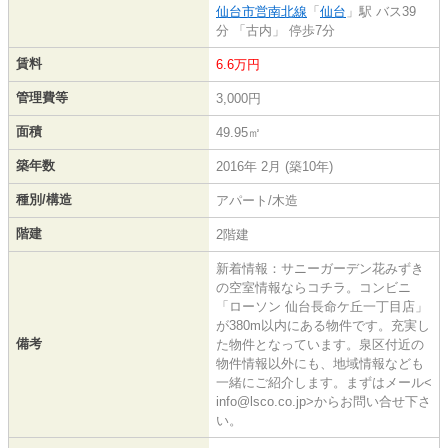
仙台市営南北線
「
仙台
」駅 バス39
分 「古内」 停歩7分
賃料
6.6万円
管理費等
3,000円
面積
49.95㎡
築年数
2016年 2月 (築10年)
種別/構造
アパート/木造
階建
2階建
新着情報：サニーガーデン花みずき
の空室情報ならコチラ。コンビニ
「ローソン 仙台長命ケ丘一丁目店」
が380m以内にある物件です。充実し
備考
た物件となっています。泉区付近の
物件情報以外にも、地域情報なども
一緒にご紹介します。まずはメール<
info@lsco.co.jp>からお問い合せ下さ
い。