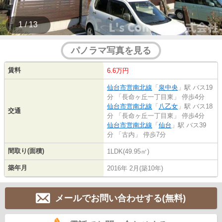
1 / 13
パノラマ写真を見る
賃料
6.6万円
仙台市営南北線
「
泉中央
」駅 バス19
分 「長命ヶ丘一丁目東」 停歩4分
仙台市営南北線
「
八乙女
」駅 バス18
交通
分 「長命ヶ丘一丁目東」 停歩4分
仙台市営南北線
「
仙台
」駅 バス39
分 「古内」 停歩7分
間取り(面積)
1LDK(49.95㎡)
築年月
2016年 2月(築10年)
メールでお問い合わせする(無料)