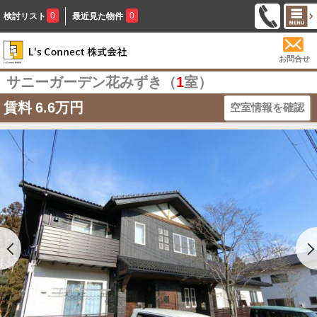
0
0
検討リスト
最近見た物件
お問合せ
サニーガーデン花みずき（
1
室）
賃料
6.6万円
空室情報を確認