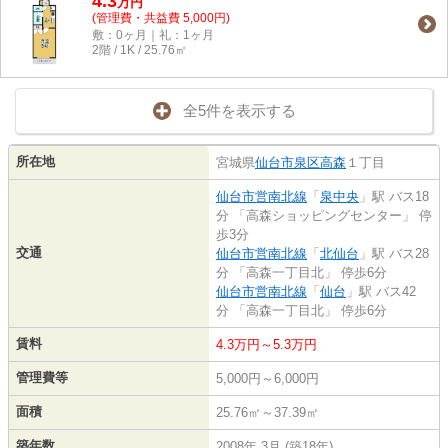
4.3
万
円
(管理費・共益費 5,000円)
敷：0ヶ月｜礼：1ヶ月
2階 / 1K / 25.76㎡
全5件を表示する
所在地
宮城県
仙台市泉区
高森
１丁目
仙台市営南北線
「
泉中央
」駅 バス18
分 「高森ショッピングセンター」 停
歩3分
交通
仙台市営南北線
「
北仙台
」駅 バス28
分 「高森一丁目北」 停歩6分
仙台市営南北線
「
仙台
」駅 バス42
分 「高森一丁目北」 停歩6分
賃料
4.3万円～5.3万円
管理費等
5,000円～6,000円
面積
25.76㎡～37.39㎡
築年数
2008年 3月 (築18年)