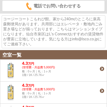
電話でお問い合わせする
コージーコートこもれび館。家から240mのところに泉高
森郵便局があります。共用部にはエレベータ・敷地内ごみ
置き場などが揃っております。こちらはマンションタイプ
になります。仙台市泉区はL’s Connectおすすめの賃貸物件
が豊富に立地しています。気になる方はinfo@lsco.co.jpに
てご連絡下さい。
空室一覧
4.3
万
円
(管理費・共益費 5,000円)
敷：0ヶ月｜礼：1ヶ月
1階 / 1K / 25.76㎡
4.3
万
円
(管理費・共益費 5,000円)
敷：0ヶ月｜礼：1ヶ月
1階 / 1K / 25.76㎡