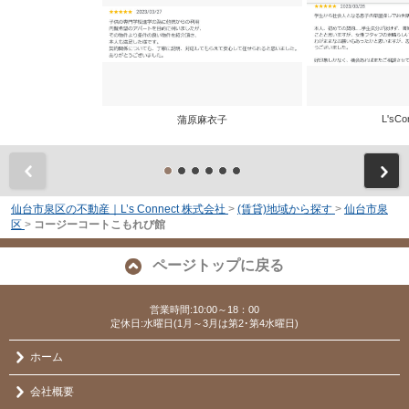
L'sCo
蒲原麻衣子
前
仙台市泉区の不動産｜L’s Connect 株式会社
>
(賃貸)地域から探す
>
仙台市泉
区
>
コージーコートこもれび館
ページトップに戻る
営業時間:10:00～18：00
定休日:水曜日(1月～3月は第2･第4水曜日)
ホーム
会社概要