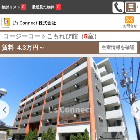
0
0
検討リスト
最近見た物件
お問合せ
コージーコートこもれび館（
5
室）
賃料
4.3
万円～
空室情報を確認