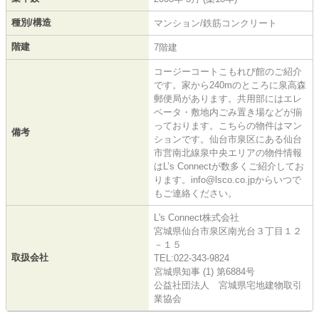
種別/構造
マンション/鉄筋コンクリート
階建
7階建
コージーコートこもれび館のご紹介
です。家から240mのところに泉高森
郵便局があります。共用部にはエレ
ベータ・敷地内ごみ置き場などが揃
っております。こちらの物件はマン
備考
ションです。仙台市泉区にある仙台
市営南北線泉中央エリアの物件情報
はL’s Connectが数多くご紹介してお
ります。info@lsco.co.jpからいつで
もご連絡ください。
L's Connect株式会社
宮城県仙台市泉区南光台３丁目１２
－１５
取扱会社
TEL:022-343-9824
宮城県知事 (1) 第6884号
公益社団法人 宮城県宅地建物取引
業協会