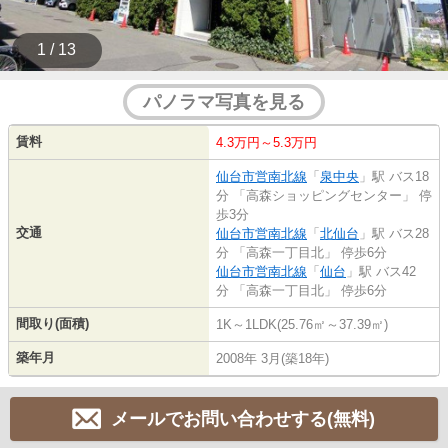
1 / 13
パノラマ写真を見る
賃料
4.3万円～5.3万円
仙台市営南北線
「
泉中央
」駅 バス18
分 「高森ショッピングセンター」 停
歩3分
交通
仙台市営南北線
「
北仙台
」駅 バス28
分 「高森一丁目北」 停歩6分
仙台市営南北線
「
仙台
」駅 バス42
分 「高森一丁目北」 停歩6分
間取り(面積)
1K～1LDK(25.76㎡～37.39㎡)
築年月
2008年 3月(築18年)
メールでお問い合わせする(無料)