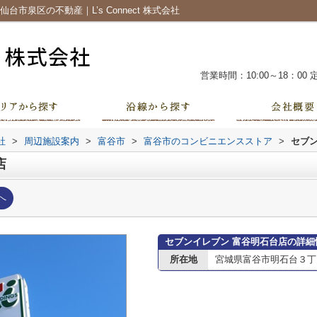
市泉区の不動産｜L’s Connect 株式会社
営業時間：10:00～18：00
社
>
周辺施設案内
>
富谷市
>
富谷市のコンビニエンスストア
>
セブ
店
へ
セブンイレブン 富谷明石台店の詳細
所在地
宮城県富谷市明石台３丁目1