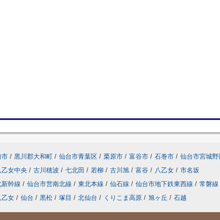
崎市
/
黒川郡大和町
/
仙台市青葉区
/
栗原市
/
富谷市
/
石巻市
/
仙台市宮城野
八乙女中央
/
古川穂波
/
七北田
/
若柳
/
古川旭
/
富谷
/
八乙女
/
市名坂
北新幹線
/
仙台市営南北線
/
東北本線
/
仙石線
/
仙台市地下鉄東西線
/
常磐線
八乙女
/
仙台
/
黒松
/
塚目
/
北仙台
/
くりこま高原
/
旭ヶ丘
/
石越