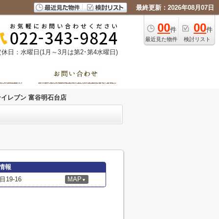
最終更新：2026年08月07日
00
00
件
件
最近見た物件
検討リスト
定休日：水曜日(1月～3月は第2･第4水曜日)
ンイレブン 富谷明石台店
情報
9-16
MAP
▼