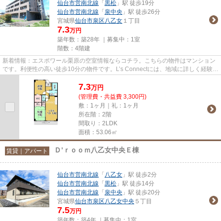
仙台市営南北線
「
黒松
」駅 徒歩19分
仙台市営南北線
「
泉中央
」駅 徒歩26分
宮城県
仙台市泉区
八乙女
１丁目
7.3
万円
築年数：築28年 ｜募集中：
1室
階数：4階建
新着情報：エスポワール栗原の空室情報ならコチラ。こちらの物件はマンション
です。利便性の高い徒歩10分の物件です。L’s Connectには、地域に詳しく経験豊
富なスタッフが在籍しており...
7.3
万
円
(管理費・共益費 3,300円)
敷：1ヶ月｜礼：1ヶ月
所在階：2階
間取り：2LDK
面積：53.06㎡
Ｄ’ｒｏｏｍ八乙女中央Ｅ棟
賃貸｜アパート
仙台市営南北線
「
八乙女
」駅 徒歩2分
仙台市営南北線
「
黒松
」駅 徒歩14分
仙台市営南北線
「
泉中央
」駅 徒歩20分
宮城県
仙台市泉区
八乙女中央
５丁目
7.5
万円
築年数：築4年 ｜募集中：
1室