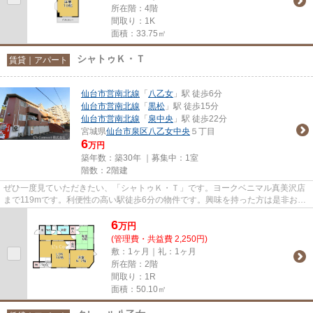
所在階：4階
間取り：1K
面積：33.75㎡
シャトゥＫ・Ｔ
賃貸｜アパート
仙台市営南北線
「
八乙女
」駅 徒歩6分
仙台市営南北線
「
黒松
」駅 徒歩15分
仙台市営南北線
「
泉中央
」駅 徒歩22分
宮城県
仙台市泉区
八乙女中央
５丁目
6
万円
築年数：築30年 ｜募集中：
1室
階数：2階建
ぜひ一度見ていただきたい、「シャトゥＫ・Ｔ」です。ヨークベニマル真美沢店
まで119mです。利便性の高い駅徒歩6分の物件です。興味を持った方は是非お気
軽にお問い合せ下さい。L’s Co...
6
万
円
(管理費・共益費 2,250円)
敷：1ヶ月｜礼：1ヶ月
所在階：2階
間取り：1R
面積：50.10㎡