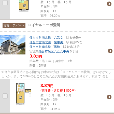
敷：1ヶ月｜礼：1ヶ月
所在階：4階
間取り：1K
面積：26.20㎡
ロイヤルコーポ愛隣
賃貸｜アパート
仙台市営南北線
「
八乙女
」駅 徒歩5分
仙台市営南北線
「
泉中央
」駅 徒歩22分
仙台市営南北線
「
黒松
」駅 徒歩16分
宮城県
仙台市泉区
八乙女中央
５丁目
3.8
万円
築年数：築30年 ｜募集中：
1室
階数：2階建
仙台市泉区周辺にある物件をお求めの方は「ロイヤルコーポ愛隣」はいかがでし
ょうか。歩いて489mのところに泉八乙女駅前郵便局があります。駅まで5分と、
駅近でアクセスも良好な物件で...
3.8
万
円
(管理費・共益費 1,800円)
敷：0ヶ月｜礼：1ヶ月
所在階：2階
間取り：1K
面積：24.96㎡