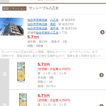
サンシーブル八乙女
賃貸｜マンション
仙台市営南北線
「
八乙女
」駅 徒歩6分
仙台市営南北線
「
黒松
」駅 徒歩15分
仙台市営南北線
「
泉中央
」駅 徒歩23分
宮城県
仙台市泉区
八乙女
１丁目
5.7
万円
築年数：築23年 ｜募集中：
2室
階数：6階建
サンシーブル八乙女の詳しい情報。便利なスーパー「ヨークベニマル」まで
139mです。駅徒歩6分に駅が立地する物件なので、電車を多く利用する方にとっ
て便利です。防犯対策もバッチリな...
5.7
万
円
(管理費・共益費 4,250円)
敷：1ヶ月｜礼：1ヶ月
所在階：4階
間取り：1K
面積：33.75㎡
5.7
万
円
(管理費・共益費 4,250円)
敷：1ヶ月｜礼：1ヶ月