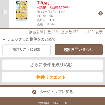
7.9
万
円
(管理費・共益費 8,000円)
敷：1ヶ月｜礼：1ヶ月
所在階：2階
間取り：2LDK
面積：56.04㎡
該当公開件数
12
件 空き数
17
件
1-12
件表示
チェックした物件をまとめて
検討リストに追加
お問い合わせ
さらに条件を絞り込む
物件リクエスト
ページトップに戻る
営業時間:10:00～18：00