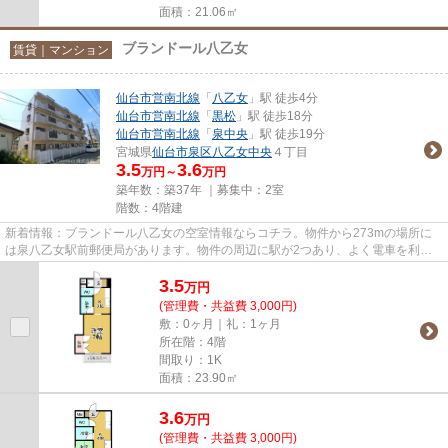
面積：21.06㎡
ブランドール八乙女
賃貸｜マンション
仙台市営南北線
「
八乙女
」駅 徒歩4分
仙台市営南北線
「
黒松
」駅 徒歩18分
仙台市営南北線
「
泉中央
」駅 徒歩19分
宮城県
仙台市泉区
八乙女中央
４丁目
3.5
3.6
万円～
万円
築年数：築37年 ｜募集中：
2室
階数：4階建
新着情報：ブランドール八乙女の空室情報ならコチラ。物件から273mの場所に
は泉八乙女駅前郵便局があります。物件の周辺に駅が2つあり、よく電車を利用
する方にピッタリです。徒歩4分...
3.5
万
円
(管理費・共益費 3,000円)
敷：0ヶ月｜礼：1ヶ月
所在階：4階
間取り：1K
面積：23.90㎡
3.6
万
円
(管理費・共益費 3,000円)