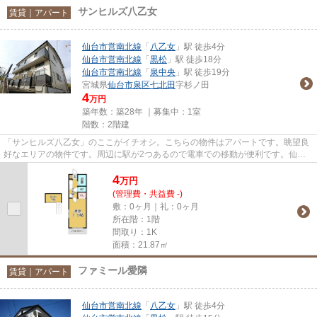
サンヒルズ八乙女
賃貸｜アパート
仙台市営南北線
「
八乙女
」駅 徒歩4分
仙台市営南北線
「
黒松
」駅 徒歩18分
仙台市営南北線
「
泉中央
」駅 徒歩19分
宮城県
仙台市泉区
七北田
字杉ノ田
4
万円
築年数：築28年 ｜募集中：
1室
階数：2階建
「サンヒルズ八乙女」のここがイチオシ。こちらの物件はアパートです。眺望良
好なエリアの物件です。周辺に駅が2つあるので電車での移動が便利です。仙台
市泉区エリアにある賃貸情報の...
4
万
円
(管理費・共益費 -)
敷：0ヶ月｜礼：0ヶ月
所在階：1階
間取り：1K
面積：21.87㎡
ファミール愛隣
賃貸｜アパート
仙台市営南北線
「
八乙女
」駅 徒歩4分