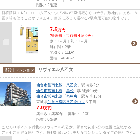
階数：2階建
新着情報：Ｄ’ｒｏｏｍ八乙女中央Ｅ棟の空室情報ならコチラ。敷地内にあるごみ
置き場も使うことができます。目的に応じて選べる2駅利用可能な物件です。築
３年の築浅物件。仙台市泉区...
7.5
万
円
(管理費・共益費 4,500円)
敷：1ヶ月｜礼：1ヶ月
所在階：2階
間取り：1LDK
面積：40.48㎡
リヴィエル八乙女
賃貸｜マンション
仙台市営南北線
「
八乙女
」駅 徒歩2分
仙台市営南北線
「
黒松
」駅 徒歩15分
仙台市営南北線
「
泉中央
」駅 徒歩18分
宮城県
仙台市泉区
八乙女中央
５丁目
7.9
万円
築年数：築30年 ｜募集中：
1室
階数：6階建
こだわりポイント満載のリヴィエル八乙女。駅まで徒歩2分の位置に立地する、
アクセス良好な物件です。防犯対策もバッチリなマンションタイプの物件です。
駅まで平坦な場所に位置する物...