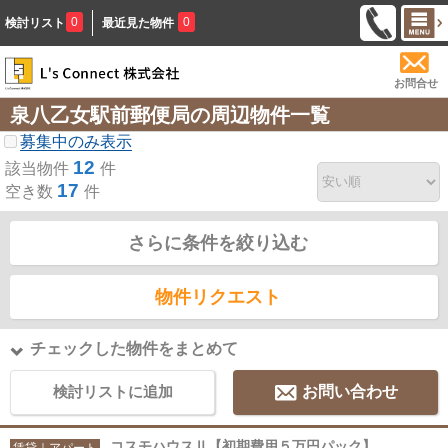
0
0
検討リスト
最近見た物件
お問合せ
泉八乙女駅前郵便局の周辺物件一覧
募集中のみ表示
12
該当物件
件
17
空き数
件
さらに条件を絞り込む
物件リクエスト
チェックした物件をまとめて
検討リストに追加
お問い合わせ
コスモハウスⅡ【初期費用５万円パック】
賃貸｜アパート