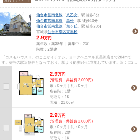
仙台市営南北線
「
八乙女
」駅 徒歩8分
仙台市営南北線
「
黒松
」駅 徒歩13分
仙台市営南北線
「
旭ヶ丘
」駅 徒歩28分
宮城県
仙台市泉区
東黒松
2.9
万円
築年数：築38年 ｜募集中：
2室
階数：2階建
「コスモハウスⅡ」のここがイチオシ。ヨークベニマル真美沢店まで284mで
す。好評の駅近物件となっており、駅より徒歩8分に立地しています。近くに2駅
ある、アクセスが良い物件です。仙...
2.9
万
円
(管理費・共益費 2,000円)
敷：0ヶ月｜礼：0ヶ月
所在階：1階
間取り：1K
面積：21.06㎡
2.9
万
円
(管理費・共益費 2,000円)
敷：0ヶ月｜礼：0ヶ月
所在階：2階
間取り：1K