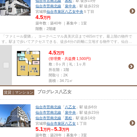
仙台市営南北線
「
黒松
」駅 徒歩15分
仙台市営南北線
「
泉中央
」駅 徒歩22分
宮城県
仙台市泉区
八乙女中央
５丁目
4.5
万円
築年数：築40年 ｜募集中：
1室
階数：2階建
「ファミール愛隣」。ヨークベニマル真美沢店まで465mです。最上階の物件で
す。駅まで歩いてアクセスできる、徒歩4分の距離に立地する物件です。仙台市
泉区エリアの賃貸情報をお探しな...
4.5
万
円
(管理費・共益費 1,500円)
敷：0ヶ月｜礼：1ヶ月
所在階：1階
間取り：2K
面積：34.71㎡
プログレス八乙女
賃貸｜マンション
仙台市営南北線
「
八乙女
」駅 徒歩6分
仙台市営南北線
「
泉中央
」駅 徒歩23分
仙台市営南北線
「
黒松
」駅 徒歩14分
宮城県
仙台市泉区
八乙女
１丁目
5.1
5.3
万円～
万円
築年数：築28年 ｜募集中：
3室