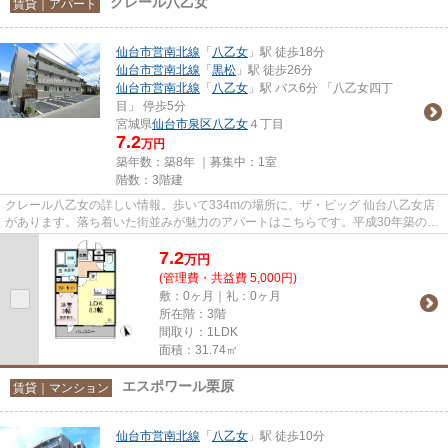
クレール八乙女
賃貸｜アパート
仙台市営南北線
「
八乙女
」駅 徒歩18分
仙台市営南北線
「
黒松
」駅 徒歩26分
仙台市営南北線
「
八乙女
」駅 バス6分 「八乙女四丁
目」 停歩5分
宮城県
仙台市泉区
八乙女
４丁目
7.2
万円
築年数：築8年 ｜募集中：
1室
階数：3階建
クレール八乙女の詳しい情報。歩いて334mの場所に、ザ・ビッグ 仙台八乙女店
があります。落ち着いた街並みが魅力のアパートはこちらです。平成30年築の物
件となっており、きれいな室内...
7.2
万
円
(管理費・共益費 5,000円)
敷：0ヶ月｜礼：0ヶ月
所在階：3階
間取り：1LDK
面積：31.74㎡
エスポワール栗原
賃貸｜マンション
仙台市営南北線
「
八乙女
」駅 徒歩10分