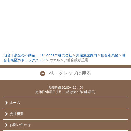
仙台市泉区の不動産｜L’s Connect 株式会社
>
周辺施設案内
>
仙台市泉区
>
仙
台市泉区のドラッグストア
>
ウエルシア仙台鶴が丘店
ページトップに戻る
営業時間:10:00～18：00
定休日:水曜日(1月～3月は第2･第4水曜日)
ホーム
会社概要
お問い合わせ