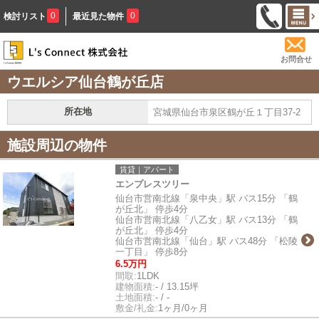
0
0
検討リスト
最近見た物件
お問合せ
ウエルシア仙台鶴が丘店
所在地
宮城県仙台市泉区鶴が丘１丁目37-2
施設周辺の物件
賃貸｜アパート
エンプレスツリー
仙台市営南北線「泉中央」駅 バス15分 「鶴
が丘北」 停歩4分
仙台市営南北線「八乙女」駅 バス13分 「鶴
が丘北」 停歩4分
仙台市営南北線「仙台」駅 バス48分 「松陵
一丁目」 停歩8分
6.5万円
間取:
1LDK
建物面積:
- / 13.15坪
土地面積:
- / -
敷金/礼金:
1ヶ月/0ヶ月