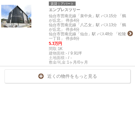
賃貸｜アパート
エンプレスツリー
仙台市営南北線「泉中央」駅 バス15分 「鶴
が丘北」 停歩4分
仙台市営南北線「八乙女」駅 バス13分 「鶴
が丘北」 停歩4分
仙台市営南北線「仙台」駅 バス48分 「松陵
一丁目」 停歩8分
5.3万円
間取:
1K
建物面積:
- / 9.91坪
土地面積:
- / -
敷金/礼金:
1ヶ月/0ヶ月
近くの物件をもっと見る