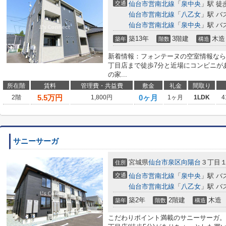
交通
仙台市営南北線
「
泉中央
」駅 徒
仙台市営南北線
「
八乙女
」駅 バ
仙台市営南北線
「
泉中央
」駅 バ
築13年
3階建
木造
築年
階数
構造
新着情報：フォンテーヌの空室情報なら
丁目店まで徒歩7分と近場にコンビニが
の家...
所在階
賃料
管理費・共益費
敷金
礼金
間取り
5.5
万円
0ヶ月
2階
1,800円
1ヶ月
1LDK
4
サニーサーガ
宮城県
仙台市泉区
向陽台
３丁目
住所
交通
仙台市営南北線
「
泉中央
」駅 バ
仙台市営南北線
「
八乙女
」駅 バ
築2年
2階建
木造
築年
階数
構造
こだわりポイント満載のサニーサーガ。