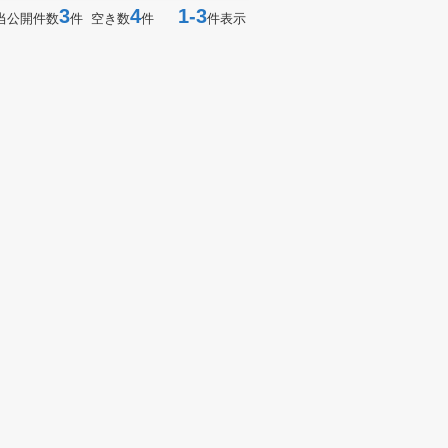
3
4
1-3
当公開件数
件 空き数
件
件表示