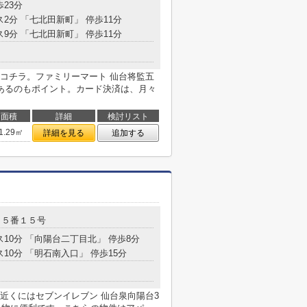
歩23分
ス2分 「七北田新町」 停歩11分
ス9分 「七北田新町」 停歩11分
コチラ。ファミリーマート 仙台将監五
あるのもポイント。カード決済は、月々
面積
詳細
検討リスト
1.29㎡
詳細を見る
追加する
１５番１５号
ス10分 「向陽台二丁目北」 停歩8分
ス10分 「明石南入口」 停歩15分
近くにはセブンイレブン 仙台泉向陽台3