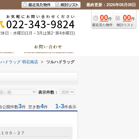
最終更新：2026年08月08日
00
00
件
件
最近見た物件
検討リスト
定休日：水曜日(1月～3月は第2･第4水曜日)
ルハドラッグ 明石南店
>
ツルハドラッグ
表示件数：
3
4
1-3
当公開件数
件 空き数
件
件表示
沢１００－２７