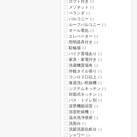
ロフト付き
(-)
メゾネット
(-)
ベランダ
(-)
バルコニー
(-)
ルーフバルコニー
(-)
オール電化
(-)
エレベーター
(-)
照明器具付き
(-)
駐輪場
(-)
バイク置場あり
(-)
家具・家電付き
(-)
洗濯機置場有
(-)
外観タイル張り
(-)
コンロ２口以上
(-)
食器洗い乾燥機
(-)
システムキッチン
(-)
対面式キッチン
(-)
バス・トイレ別
(-)
追焚機能浴室
(-)
浴室乾燥機
(-)
温水洗浄便座
(-)
洗面台
(-)
洗髪洗面化粧台
(-)
シャワー
(-)