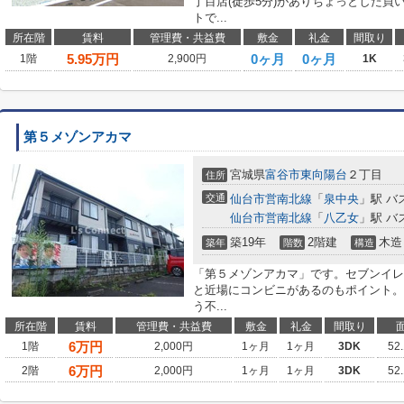
丁目店(徒歩5分)がありちょっとした
トで...
所在階
賃料
管理費・共益費
敷金
礼金
間取り
5.95
万円
0ヶ月
0ヶ月
1階
2,900円
1K
第５メゾンアカマ
宮城県
富谷市
東向陽台
２丁目
住所
交通
仙台市営南北線
「
泉中央
」駅 バ
仙台市営南北線
「
八乙女
」駅 バ
築19年
2階建
木造
築年
階数
構造
「第５メゾンアカマ」です。セブンイレ
と近場にコンビニがあるのもポイント。
う不...
所在階
賃料
管理費・共益費
敷金
礼金
間取り
6
万円
1階
2,000円
1ヶ月
1ヶ月
3DK
52
6
万円
2階
2,000円
1ヶ月
1ヶ月
3DK
52