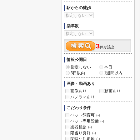
駅からの徒歩
築年数
3
件が該当
情報公開日
指定しない
本日
3日以内
1週間以内
画像・動画あり
画像あり
動画あり
パノラマあり
こだわり条件
ペット飼育可
(-)
ペット専用設備
(-)
楽器相談
(-)
陽当り良好
(-)
閑静な住宅地
(-)