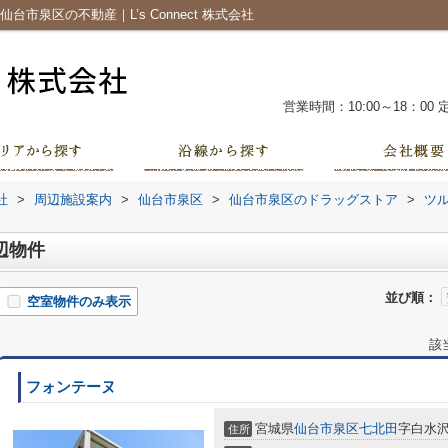
市泉区の不動産｜L’s Connect 株式会社
営業時間：10:00～18：00
社
>
周辺施設案内
>
仙台市泉区
>
仙台市泉区のドラッグストア
>
ツ
辺物件
並び順：
空室物件のみ表示
該
フォンテーヌ
宮城県
仙台市泉区
七北田
字白水
住所