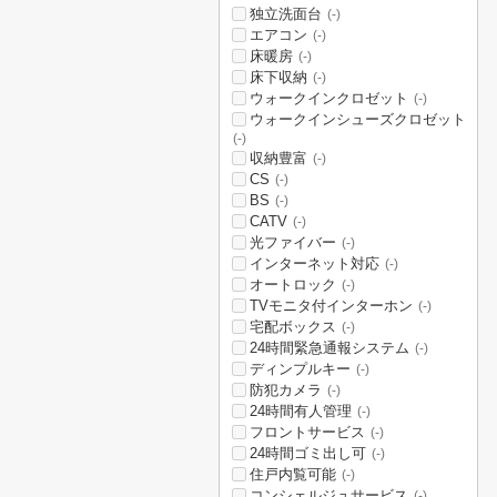
独立洗面台
(-)
エアコン
(-)
床暖房
(-)
床下収納
(-)
ウォークインクロゼット
(-)
ウォークインシューズクロゼット
(-)
収納豊富
(-)
CS
(-)
BS
(-)
CATV
(-)
光ファイバー
(-)
インターネット対応
(-)
オートロック
(-)
TVモニタ付インターホン
(-)
宅配ボックス
(-)
24時間緊急通報システム
(-)
ディンプルキー
(-)
防犯カメラ
(-)
24時間有人管理
(-)
フロントサービス
(-)
24時間ゴミ出し可
(-)
住戸内覧可能
(-)
コンシェルジュサービス
(-)