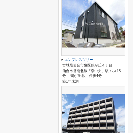
エンプレスツリー
宮城県仙台市泉区鶴が丘４丁目
仙台市営南北線「泉中央」駅 バス15
分 「鶴が丘北」 停歩4分
築1年未満