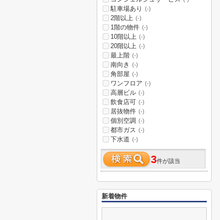
駐車場あり
(-)
2階以上
(-)
1階の物件
(-)
10階以上
(-)
20階以上
(-)
最上階
(-)
南向き
(-)
角部屋
(-)
ワンフロア
(-)
高層ビル
(-)
飲食店可
(-)
居抜物件
(-)
個別空調
(-)
都市ガス
(-)
下水道
(-)
3
件が該当
新着物件