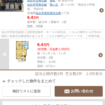
仙台市営南北線
「
黒松
」駅 徒歩22分
仙台市営南北線
「
旭ヶ丘
」駅 バス4分 「南光台小学校
前」 停歩5分
宮城県
仙台市泉区
南光台南
１丁目
6.4
万円
築年数：築12年 ｜募集中：
1室
階数：2階建
仙台市営南北線旭ヶ丘駅周辺物件：ＷＩＳＨ南光台。こちらの物件から379mの
場所に泉南光台郵便局があります。こちらの物件はアパートです。ご利用可能な
駅が2つあり、行き先に応じて乗...
6.4
万
円
(管理費・共益費 2,300円)
敷：0ヶ月｜礼：1ヶ月
所在階：1階
間取り：1LDK
面積：42.51㎡
該当公開件数
2
件 空き数
2
件
1-2
件表示
チェックした物件をまとめて
検討リストに追加
お問い合わせ