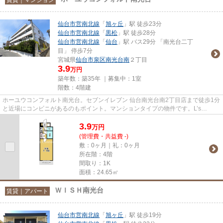
仙台市営南北線
「
旭ヶ丘
」駅 徒歩23分
仙台市営南北線
「
黒松
」駅 徒歩28分
仙台市営南北線
「
仙台
」駅 バス29分 「南光台二丁
目」 停歩7分
宮城県
仙台市泉区
南光台南
２丁目
3.9
万円
築年数：築35年 ｜募集中：
1室
階数：4階建
ホーユウコンフォルト南光台。セブンイレブン 仙台南光台南2丁目店まで徒歩1分
と近場にコンビニがあるのもポイント。マンションタイプの物件です。L’s
Connectへのご連絡なら、info@ls...
3.9
万
円
(管理費・共益費 -)
敷：0ヶ月｜礼：0ヶ月
所在階：4階
間取り：1K
面積：24.65㎡
ＷＩＳＨ南光台
賃貸｜アパート
仙台市営南北線
「
旭ヶ丘
」駅 徒歩19分