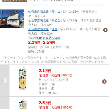
仙台市営南北線
「
泉中央
」駅 バス18分 「松森団地中
央」 停歩2分
仙台市営南北線
「
八乙女
」駅 バス9分 「本田町仏所護念
会入口」 停歩12分
仙台市営南北線
「
仙台
」駅 バス43分 「本田町仏所御念
会入口」 停歩12分
宮城県
仙台市泉区
歩坂町
2.1
2.5
万円～
万円
築年数：築37年 ｜募集中：
2室
階数：2階建
「アクティブパレス百合ヶ丘Ｂ－７」。ローソン 仙台歩坂町店が290mにある物
件です。ライフスタイルに適した賃貸物件をお探しの方は、ぜひ当社にお任せ下
さい。当社は様々な物件を取り...
2.1
万
円
(管理費・共益費 3,000円)
敷：0ヶ月｜礼：0ヶ月
所在階：1階
間取り：1K
面積：19.05㎡
2.5
万
円
(管理費・共益費 3,000円)