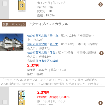
敷：0ヶ月｜礼：0ヶ月
所在階：2階
間取り：1K
面積：19.05㎡
アクティブパレスカラフル
賃貸｜マンション
仙台市営南北線
「
泉中央
」駅 バス18分 「松森団地中
央」 停歩2分
仙台市営南北線
「
八乙女
」駅 バス9分 「本田町仏所護念
会入口」 停歩12分
仙台市営南北線
「
仙台
」駅 バス43分 「本田町仏所御念
会入口」 停歩12分
宮城県
仙台市泉区
歩坂町
2.3
万円
築年数：築37年 ｜募集中：
1室
階数：2階建
「アクティブパレスカラフル」のここがイチオシ。ローソン 仙台歩坂町店が
290m以内にある物件です。L’s Connectで物件探しを始めませんか。お客様の数
多くのニーズにお応えするべく多...
2.3
万
円
(管理費・共益費 3,000円)
敷：0ヶ月｜礼：0ヶ月