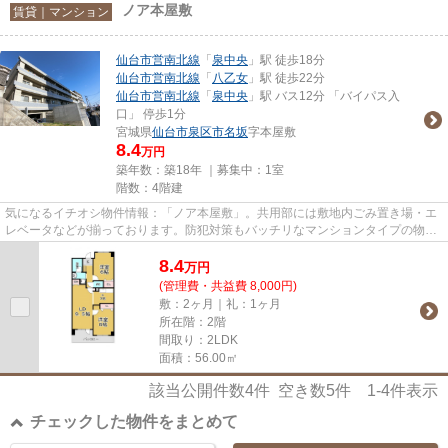
ノア本屋敷
賃貸｜マンション
仙台市営南北線
「
泉中央
」駅 徒歩18分
仙台市営南北線
「
八乙女
」駅 徒歩22分
仙台市営南北線
「
泉中央
」駅 バス12分 「バイパス入
口」 停歩1分
宮城県
仙台市泉区
市名坂
字本屋敷
8.4
万円
築年数：築18年 ｜募集中：
1室
階数：4階建
気になるイチオシ物件情報：「ノア本屋敷」。共用部には敷地内ごみ置き場・エ
レベータなどが揃っております。防犯対策もバッチリなマンションタイプの物件
です。仙台市泉区に関する物...
8.4
万
円
(管理費・共益費 8,000円)
敷：2ヶ月｜礼：1ヶ月
所在階：2階
間取り：2LDK
面積：56.00㎡
該当公開件数
4
件 空き数
5
件
1-4
件表示
チェックした物件をまとめて