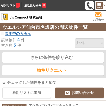
0
0
検討リスト
最近見た物件
お問合せ
ウエルシア仙台市名坂店の周辺物件一覧
募集中のみ表示
4
該当物件
件
5
空き数
件
さらに条件を絞り込む
物件リクエスト
チェックした物件をまとめて
検討リストに追加
お問い合わせ
アクティブパレス百合ヶ丘Ｂ－７
賃貸｜マンション