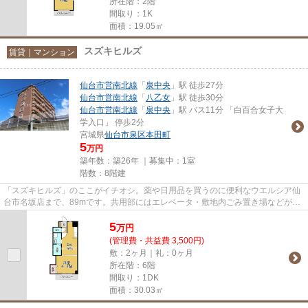
所在階：2階
間取り：1K
面積：19.05㎡
スズキヒルズ
賃貸｜マンション
仙台市営南北線
「
泉中央
」駅 徒歩27分
仙台市営南北線
「
八乙女
」駅 徒歩30分
仙台市営南北線
「
泉中央
」駅 バス11分 「白百合女子大
学入口」 停歩2分
宮城県
仙台市泉区
本田町
5
万円
築年数：築26年 ｜募集中：
1室
階数：8階建
「スズキヒルズ」のここがイチオシ。薬や日用品を買うのに便利なウエルシア仙
台市名坂店まで、89mです。共用部にはエレベータ・敷地内ごみ置き場などが揃
っております。こちらの物件は...
5
万
円
(管理費・共益費 3,500円)
敷：2ヶ月｜礼：0ヶ月
所在階：6階
間取り：1DK
面積：30.03㎡