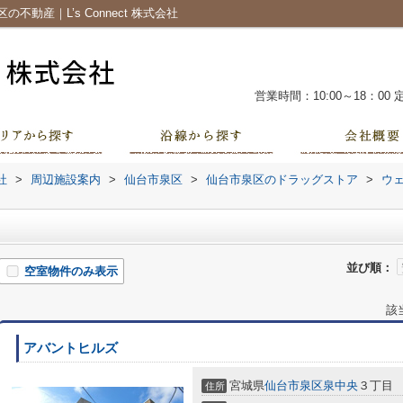
動産｜L’s Connect 株式会社
営業時間：10:00～18：00
社
>
周辺施設案内
>
仙台市泉区
>
仙台市泉区のドラッグストア
>
ウ
並び順：
空室物件のみ表示
該
アバントヒルズ
宮城県
仙台市泉区
泉中央
３丁目
住所