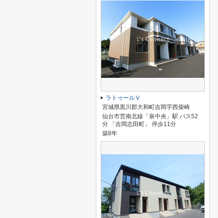
ラトゥールⅤ
宮城県黒川郡大和町吉岡字西柴崎
仙台市営南北線「泉中央」駅 バス52
分 「吉岡志田町」 停歩11分
築8年