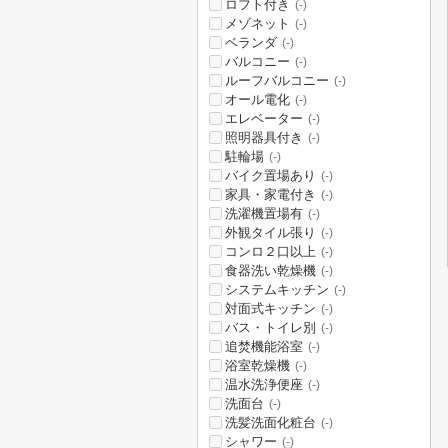
ロフト付き
(-)
メゾネット
(-)
ベランダ
(-)
バルコニー
(-)
ルーフバルコニー
(-)
オール電化
(-)
エレベーター
(-)
照明器具付き
(-)
駐輪場
(-)
バイク置場あり
(-)
家具・家電付き
(-)
洗濯機置場有
(-)
外観タイル張り
(-)
コンロ２口以上
(-)
食器洗い乾燥機
(-)
システムキッチン
(-)
対面式キッチン
(-)
バス・トイレ別
(-)
追焚機能浴室
(-)
浴室乾燥機
(-)
温水洗浄便座
(-)
洗面台
(-)
洗髪洗面化粧台
(-)
シャワー
(-)