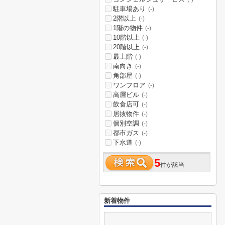
駐車場あり
(-)
2階以上
(-)
1階の物件
(-)
10階以上
(-)
20階以上
(-)
最上階
(-)
南向き
(-)
角部屋
(-)
ワンフロア
(-)
高層ビル
(-)
飲食店可
(-)
居抜物件
(-)
個別空調
(-)
都市ガス
(-)
下水道
(-)
5
件が該当
新着物件