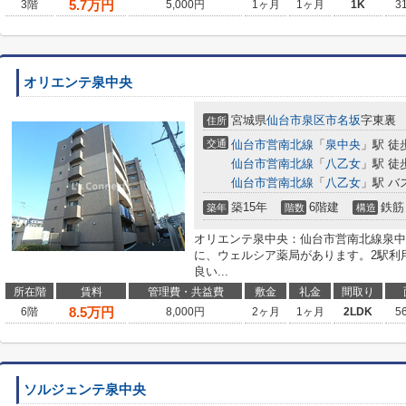
5.7
万円
3階
5,000円
1ヶ月
1ヶ月
1K
3
オリエンテ泉中央
宮城県
仙台市泉区
市名坂
字東裏
住所
交通
仙台市営南北線
「
泉中央
」駅 徒
仙台市営南北線
「
八乙女
」駅 徒
仙台市営南北線
「
八乙女
」駅 バ
築15年
6階建
鉄筋
築年
階数
構造
オリエンテ泉中央：仙台市営南北線泉中
に、ウェルシア薬局があります。2駅利
良い...
所在階
賃料
管理費・共益費
敷金
礼金
間取り
8.5
万円
6階
8,000円
2ヶ月
1ヶ月
2LDK
5
ソルジェンテ泉中央