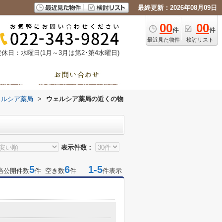
最終更新：2026年08月09日
00
00
件
件
最近見た物件
検討リスト
定休日：水曜日(1月～3月は第2･第4水曜日)
ェルシア薬局
>
ウェルシア薬局の近くの物
表示件数：
5
6
1-5
当公開件数
件 空き数
件
件表示