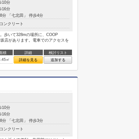
歩10分
歩16分
38分 「七北田」 停歩4分
コンクリート
歩いて328mの場所に、COOP
 市名坂店があります。電車でのアクセスを
面積
詳細
検討リスト
4.45㎡
詳細を見る
追加する
歩10分
歩16分
38分 「七北田」 停歩3分
コンクリート