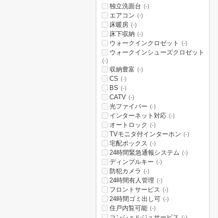
独立洗面台
(-)
エアコン
(-)
床暖房
(-)
床下収納
(-)
ウォークインクロゼット
(-)
ウォークインシューズクロゼット
(-)
収納豊富
(-)
CS
(-)
BS
(-)
CATV
(-)
光ファイバー
(-)
インターネット対応
(-)
オートロック
(-)
TVモニタ付インターホン
(-)
宅配ボックス
(-)
24時間緊急通報システム
(-)
ディンプルキー
(-)
防犯カメラ
(-)
24時間有人管理
(-)
フロントサービス
(-)
24時間ゴミ出し可
(-)
住戸内覧可能
(-)
コンシェルジュサービス
(-)