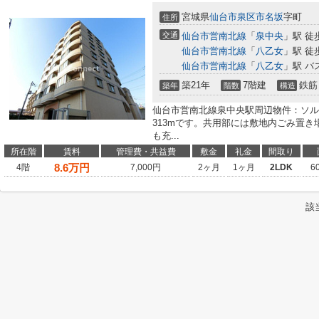
宮城県
仙台市泉区
市名坂
字町
住所
交通
仙台市営南北線
「
泉中央
」駅 徒
仙台市営南北線
「
八乙女
」駅 徒
仙台市営南北線
「
八乙女
」駅 バ
築21年
7階建
鉄筋
築年
階数
構造
仙台市営南北線泉中央駅周辺物件：ソル
313mです。共用部には敷地内ごみ置
も充...
所在階
賃料
管理費・共益費
敷金
礼金
間取り
8.6
万円
4階
7,000円
2ヶ月
1ヶ月
2LDK
6
該