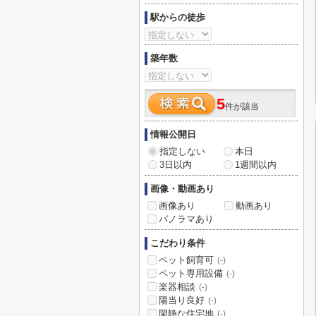
駅からの徒歩
築年数
5
件が該当
情報公開日
指定しない
本日
3日以内
1週間以内
画像・動画あり
画像あり
動画あり
パノラマあり
こだわり条件
ペット飼育可
(-)
ペット専用設備
(-)
楽器相談
(-)
陽当り良好
(-)
閑静な住宅地
(-)