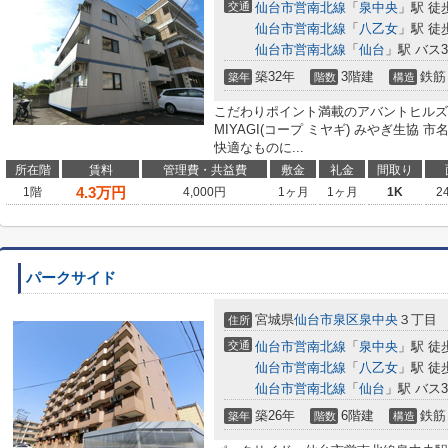
交通
仙台市営南北線
「
泉中央
」駅 徒
仙台市営南北線
「
八乙女
」駅 徒
仙台市営南北線
「
仙台
」駅 バス
築32年
3階建
鉄筋
築年
階数
構造
こだわりポイント満載のアバントヒルズ。
MIYAGI(コープ ミヤギ) みやぎ生協
快適なものに...
所在階
賃料
管理費・共益費
敷金
礼金
間取り
4.3
万円
1階
4,000円
1ヶ月
1ヶ月
1K
2
パークサイド
宮城県
仙台市泉区
泉中央
３丁目
住所
交通
仙台市営南北線
「
泉中央
」駅 徒
仙台市営南北線
「
八乙女
」駅 徒
仙台市営南北線
「
仙台
」駅 バス
築26年
6階建
鉄筋
築年
階数
構造