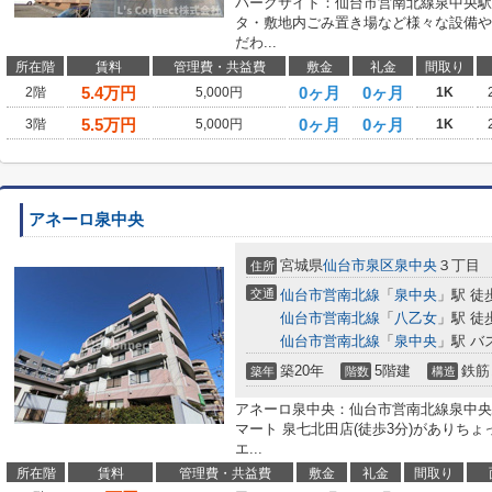
パークサイド：仙台市営南北線泉中央駅
タ・敷地内ごみ置き場など様々な設備や
だわ...
所在階
賃料
管理費・共益費
敷金
礼金
間取り
5.4
万円
0ヶ月
0ヶ月
2階
5,000円
1K
5.5
万円
0ヶ月
0ヶ月
3階
5,000円
1K
アネーロ泉中央
宮城県
仙台市泉区
泉中央
３丁目
住所
交通
仙台市営南北線
「
泉中央
」駅 徒
仙台市営南北線
「
八乙女
」駅 徒
仙台市営南北線
「
泉中央
」駅 バ
築20年
5階建
鉄筋
築年
階数
構造
アネーロ泉中央：仙台市営南北線泉中央
マート 泉七北田店(徒歩3分)がありち
エ...
所在階
賃料
管理費・共益費
敷金
礼金
間取り