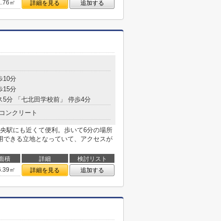
1.76㎡
詳細を見る
追加する
歩10分
歩15分
ス5分 「七北田学校前」 停歩4分
コンクリート
央駅にも近くて便利。歩いて6分の場所
用できる立地となっていて、アクセスが
面積
詳細
検討リスト
6.39㎡
詳細を見る
追加する