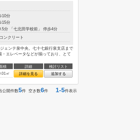
歩10分
歩15分
ス5分 「七北田学校前」 停歩4分
コンクリート
ジェンテ泉中央。七十七銀行泉支店まで
き場・エレベータなどが揃っており、とて
面積
詳細
検討リスト
0.01㎡
詳細を見る
追加する
5
6
1-5
当公開件数
件 空き数
件
件表示