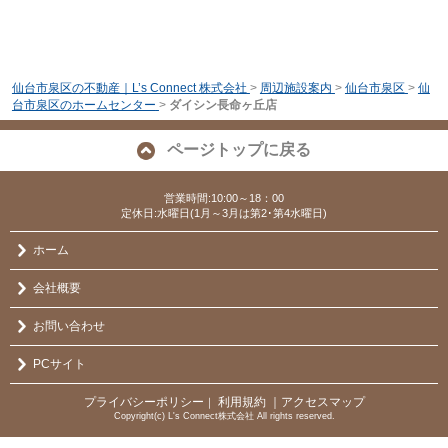
仙台市泉区の不動産｜L’s Connect 株式会社
>
周辺施設案内
>
仙台市泉区
>
仙
台市泉区のホームセンター
>
ダイシン長命ヶ丘店
ページトップに戻る
営業時間:10:00～18：00
定休日:水曜日(1月～3月は第2･第4水曜日)
ホーム
会社概要
お問い合わせ
PCサイト
プライバシーポリシー
利用規約
｜アクセスマップ
｜
Copyright(c) L's Connect株式会社 All rights reserved.