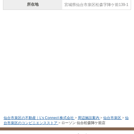
所在地
宮城県仙台市泉区松森字陣ケ前139-1
仙台市泉区の不動産｜L’s Connect 株式会社
>
周辺施設案内
>
仙台市泉区
>
仙
台市泉区のコンビニエンスストア
>
ローソン 仙台松森陣ケ前店