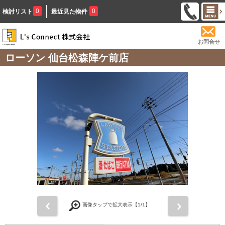
0
0
検討リスト
最近見た物件
お問合せ
ローソン 仙台松森陣ケ前店
前
次
画像タップで拡大表示【
1
/1】