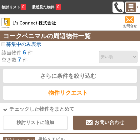
0
0
検討リスト
最近見た物件
お問合せ
ヨークベニマルの周辺物件一覧
募集中のみ表示
6
該当物件
件
7
空き数
件
さらに条件を絞り込む
物件リクエスト
チェックした物件をまとめて
検討リストに追加
お問い合わせ
黒松ＳＴビル
賃貸｜マンション