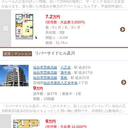
クレール八乙女の詳しい情報。歩いて334mの場所に、ザ・ビッグ 仙台八乙女店
があります。落ち着いた街並みが魅力のアパートはこちらです。平成30年築の物
件となっており、きれいな室内...
7.2
万
円
(管理費・共益費 5,000円)
敷：0ヶ月｜礼：0ヶ月
所在階：3階
間取り：1LDK
面積：31.74㎡
リバーサイドヒル及川
賃貸｜マンション
仙台市営南北線
「
八乙女
」駅 徒歩2分
仙台市営南北線
「
泉中央
」駅 徒歩17分
仙台市営南北線
「
黒松
」駅 徒歩21分
宮城県
仙台市泉区
八乙女中央
３丁目
9
万円
築年数：築37年 ｜募集中：
1室
階数：10階建
「リバーサイドヒル及川」のここがイチオシ。近くにはセブンイレブン 仙台八乙
女駅前店(徒歩2分)がありちょっとした買い物に便利です。共用部には敷地内ごみ
置き場・エレベータなど様...
9
万
円
(管理費・共益費 10,000円)