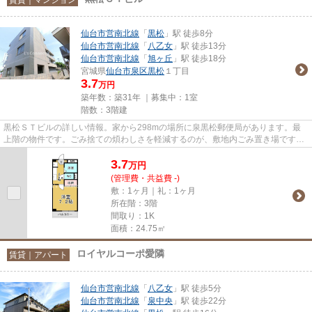
仙台市営南北線
「
黒松
」駅 徒歩8分
仙台市営南北線
「
八乙女
」駅 徒歩13分
仙台市営南北線
「
旭ヶ丘
」駅 徒歩18分
宮城県
仙台市泉区
黒松
１丁目
3.7
万円
築年数：築31年 ｜募集中：
1室
階数：3階建
黒松ＳＴビルの詳しい情報。家から298mの場所に泉黒松郵便局があります。最
上階の物件です。ごみ捨ての煩わしさを軽減するのが、敷地内ごみ置き場です。
仙台市泉区の賃貸情報は私ども...
3.7
万
円
(管理費・共益費 -)
敷：1ヶ月｜礼：1ヶ月
所在階：3階
間取り：1K
面積：24.75㎡
ロイヤルコーポ愛隣
賃貸｜アパート
仙台市営南北線
「
八乙女
」駅 徒歩5分
仙台市営南北線
「
泉中央
」駅 徒歩22分