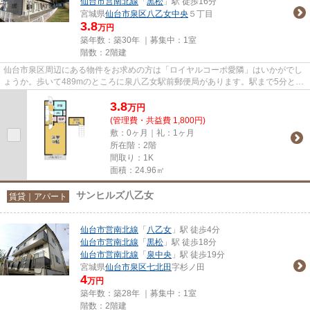
仙台市営南北線
「
黒松
」駅 徒歩16分
宮城県
仙台市泉区
八乙女中央
５丁目
3.8
万円
築年数：築30年 ｜募集中：
1室
階数：2階建
仙台市泉区周辺にある物件をお求めの方は「ロイヤルコーポ愛隣」はいかがでし
ょうか。歩いて489mのところに泉八乙女駅前郵便局があります。駅まで5分と、
駅近でアクセスも良好な物件で...
3.8
万
円
(管理費・共益費 1,800円)
敷：0ヶ月｜礼：1ヶ月
所在階：2階
間取り：1K
面積：24.96㎡
サンヒルズ八乙女
賃貸｜アパート
仙台市営南北線
「
八乙女
」駅 徒歩4分
仙台市営南北線
「
黒松
」駅 徒歩18分
仙台市営南北線
「
泉中央
」駅 徒歩19分
宮城県
仙台市泉区
七北田
字杉ノ田
4
万円
築年数：築28年 ｜募集中：
1室
階数：2階建