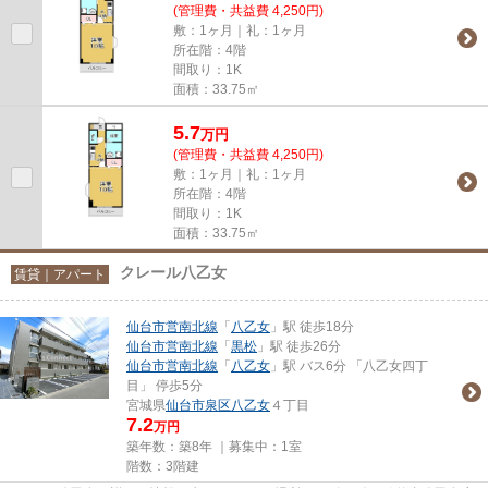
(管理費・共益費 4,250円)
敷：1ヶ月｜礼：1ヶ月
所在階：4階
間取り：1K
面積：33.75㎡
5.7
万
円
(管理費・共益費 4,250円)
敷：1ヶ月｜礼：1ヶ月
所在階：4階
間取り：1K
面積：33.75㎡
クレール八乙女
賃貸｜アパート
仙台市営南北線
「
八乙女
」駅 徒歩18分
仙台市営南北線
「
黒松
」駅 徒歩26分
仙台市営南北線
「
八乙女
」駅 バス6分 「八乙女四丁
目」 停歩5分
宮城県
仙台市泉区
八乙女
４丁目
7.2
万円
築年数：築8年 ｜募集中：
1室
階数：3階建