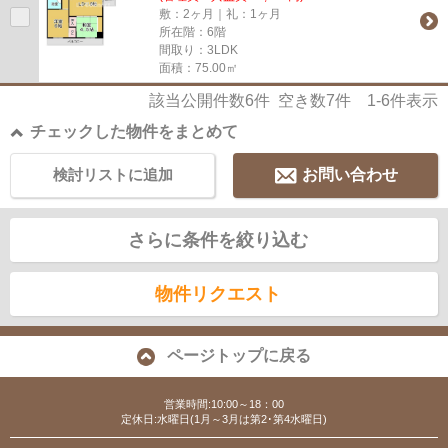
敷：2ヶ月｜礼：1ヶ月
所在階：6階
間取り：3LDK
面積：75.00㎡
該当公開件数
6
件 空き数
7
件
1-6
件表示
チェックした物件をまとめて
検討リストに追加
お問い合わせ
さらに条件を絞り込む
物件リクエスト
ページトップに戻る
営業時間:10:00～18：00
定休日:水曜日(1月～3月は第2･第4水曜日)