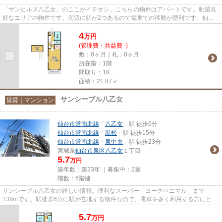
「サンヒルズ八乙女」のここがイチオシ。こちらの物件はアパートです。眺望良
好なエリアの物件です。周辺に駅が2つあるので電車での移動が便利です。仙台
市泉区エリアにある賃貸情報の...
4
万
円
(管理費・共益費 -)
敷：0ヶ月｜礼：0ヶ月
所在階：1階
間取り：1K
面積：21.87㎡
サンシーブル八乙女
賃貸｜マンション
仙台市営南北線
「
八乙女
」駅 徒歩6分
仙台市営南北線
「
黒松
」駅 徒歩15分
仙台市営南北線
「
泉中央
」駅 徒歩23分
宮城県
仙台市泉区
八乙女
１丁目
5.7
万円
築年数：築23年 ｜募集中：
2室
階数：6階建
サンシーブル八乙女の詳しい情報。便利なスーパー「ヨークベニマル」まで
139mです。駅徒歩6分に駅が立地する物件なので、電車を多く利用する方にとっ
て便利です。防犯対策もバッチリな...
5.7
万
円