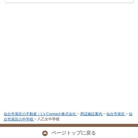
仙台市泉区の不動産｜L’s Connect 株式会社
>
周辺施設案内
>
仙台市泉区
>
仙
台市泉区の中学校
>
八乙女中学校
ページトップに戻る