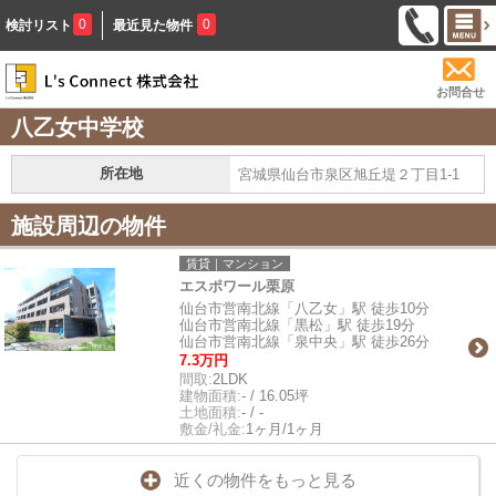
0
0
検討リスト
最近見た物件
お問合せ
八乙女中学校
所在地
宮城県仙台市泉区旭丘堤２丁目1-1
施設周辺の物件
賃貸｜マンション
エスポワール栗原
仙台市営南北線「八乙女」駅 徒歩10分
仙台市営南北線「黒松」駅 徒歩19分
仙台市営南北線「泉中央」駅 徒歩26分
7.3万円
間取:
2LDK
建物面積:
- / 16.05坪
土地面積:
- / -
敷金/礼金:
1ヶ月/1ヶ月
近くの物件をもっと見る