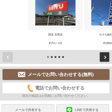
西友 吉岡店
七十七銀
約7m／1分
約360
前
メールでお問い合わせする(無料)
電話でお問い合わせする
現況の確認はお気軽にお問い合わせください。
メールで共有する
LINEで共有する