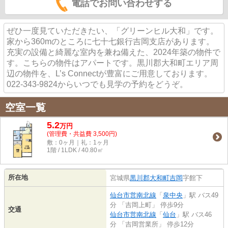
電話でお問い合わせする
ぜひ一度見ていただきたい、「グリーンヒル大和」です。
家から360mのところに七十七銀行吉岡支店があります。
充実の設備と綺麗な室内を兼ね備えた、2024年築の物件で
す。こちらの物件はアパートです。黒川郡大和町エリア周
辺の物件を、L’s Connectが豊富にご用意しております。
022-343-9824からいつでも見学の予約をどうぞ。
空室一覧
5.2
万
円
(管理費・共益費 3,500円)
敷：0ヶ月｜礼：1ヶ月
1階 / 1LDK / 40.80㎡
所在地
宮城県
黒川郡大和町
吉岡
字館下
仙台市営南北線
「
泉中央
」駅 バス49
分 「吉岡上町」 停歩9分
交通
仙台市営南北線
「
仙台
」駅 バス46
分 「吉岡営業所」 停歩12分