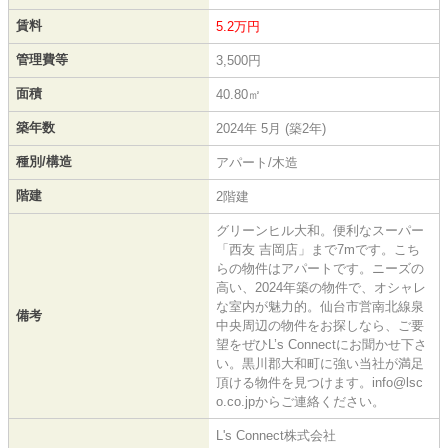
賃料
5.2万円
管理費等
3,500円
面積
40.80㎡
築年数
2024年 5月 (築2年)
種別/構造
アパート/木造
階建
2階建
グリーンヒル大和。便利なスーパー
「西友 吉岡店」まで7mです。こち
らの物件はアパートです。ニーズの
高い、2024年築の物件で、オシャレ
な室内が魅力的。仙台市営南北線泉
備考
中央周辺の物件をお探しなら、ご要
望をぜひL’s Connectにお聞かせ下さ
い。黒川郡大和町に強い当社が満足
頂ける物件を見つけます。info@lsc
o.co.jpからご連絡ください。
L's Connect株式会社