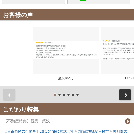
お客様の声
L'sCo
蒲原麻衣子
前
こだわり特集
【不動産特集】新築・築浅
仙台市泉区の不動産｜L’s Connect 株式会社
>
(賃貸)地域から探す
>
黒川郡大