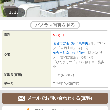
1 / 13
パノラマ写真を見る
賃料
5.2万円
仙台市営南北線
「
泉中央
」駅 バス49
分 「吉岡上町」 停歩9分
仙台市営南北線
「
仙台
」駅 バス46
交通
分 「吉岡営業所」 停歩12分
「ひだまりの丘」バス停下車 徒歩
分
間取り(面積)
1LDK(40.80㎡)
築年月
2024年 5月(築2年)
メールでお問い合わせする(無料)