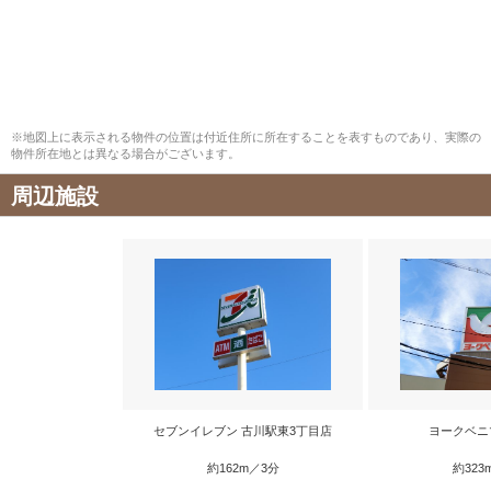
※地図上に表示される物件の位置は付近住所に所在することを表すものであり、実際の
物件所在地とは異なる場合がございます。
周辺施設
セブンイレブン 古川駅東3丁目店
ヨークベニ
約162m／3分
約323