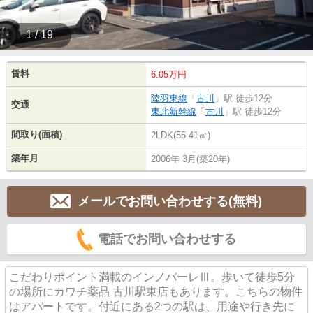
1 / 19
賃料
6.05万円
陸羽東線
「
古川
」駅 徒歩12分
交通
東北新幹線
「
古川
」駅 徒歩12分
間取り(面積)
2LDK(55.41㎡)
築年月
2006年 3月(築20年)
メールでお問い合わせする(無料)
電話でお問い合わせする
こだわりポイント満載のインノバーレⅢ。歩いて徒歩5分
の場所にカワチ薬品 古川駅東店もあります。こちらの物件
はアパートです。付近にある2つの駅は、用途や行き先に