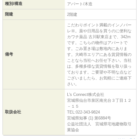
種別/構造
アパート/木造
階建
2階建
こだわりポイント満載のインノバー
レⅢ。薬や日用品を買うのに便利な
カワチ薬品 古川駅東店まで、342m
です。こちらの物件はアパートで
す。ごみ置き場は敷地内にありま
備考
す。大崎市エリアにある賃貸情報の
ことなら当社へお任せ下さい。当社
は、多種多様な賃貸情報を取り扱っ
ております。ご要望や不明な点など
ございましたら、お気軽にご連絡下
さい。
L's Connect株式会社
宮城県仙台市泉区南光台３丁目１２
－１５
取扱会社
TEL:022-343-9824
宮城県知事 (1) 第6884号
公益社団法人 宮城県宅地建物取引
業協会