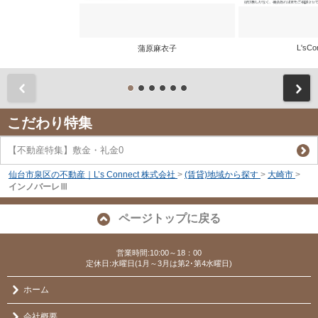
L'sCo
蒲原麻衣子
前
こだわり特集
【不動産特集】敷金・礼金0
仙台市泉区の不動産｜L’s Connect 株式会社
>
(賃貸)地域から探す
>
大崎市
>
インノバーレⅢ
ページトップに戻る
営業時間:10:00～18：00
定休日:水曜日(1月～3月は第2･第4水曜日)
ホーム
会社概要