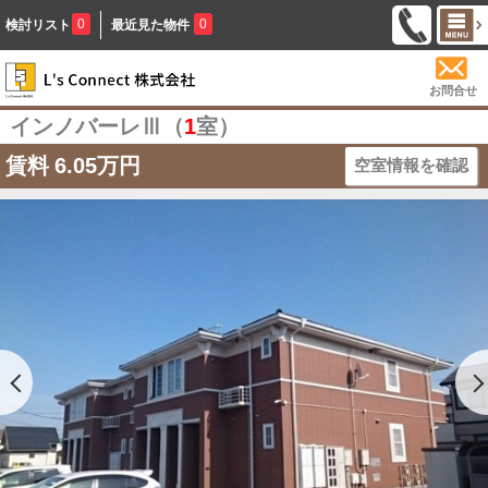
0
0
検討リスト
最近見た物件
お問合せ
インノバーレⅢ（
1
室）
賃料
6.05万円
空室情報を確認