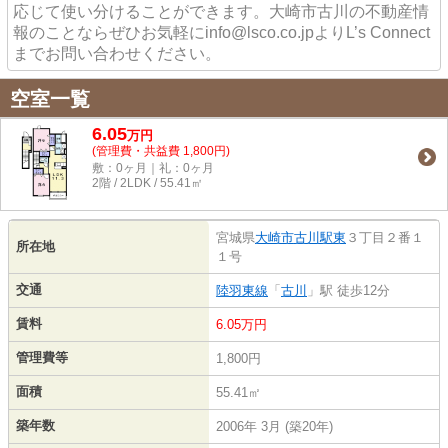
応じて使い分けることができます。大崎市古川の不動産情
報のことならぜひお気軽にinfo@lsco.co.jpよりL’s Connect
までお問い合わせください。
空室一覧
6.05
万
円
(管理費・共益費 1,800円)
敷：0ヶ月｜礼：0ヶ月
2階 / 2LDK / 55.41㎡
宮城県
大崎市
古川駅東
３丁目２番１
所在地
１号
交通
陸羽東線
「
古川
」駅 徒歩12分
賃料
6.05万円
管理費等
1,800円
面積
55.41㎡
築年数
2006年 3月 (築20年)