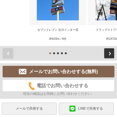
セブンイレブン 古川インター店
ドラッグストア
約615m／8分
約1472
前
メールでお問い合わせする(無料)
電話でお問い合わせする
現況の確認はお気軽にお問い合わせください。
メールで共有する
LINEで共有する