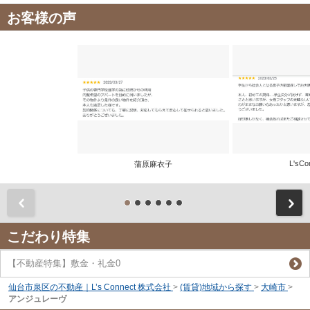
お客様の声
L'sCo
蒲原麻衣子
前
こだわり特集
【不動産特集】敷金・礼金0
仙台市泉区の不動産｜L’s Connect 株式会社
>
(賃貸)地域から探す
>
大崎市
>
アンジュレーヴ