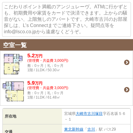
こだわりポイント満載のアンジュレーヴ。ATMに行かずと
も、初期費用や家賃をカードで決済できます。上からの騒
音がない、上階無しのアパートです。大崎市古川のお部屋
探しは、L’s Connectまでご連絡下さい。疑問点等を
info@lsco.co.jpから遠慮なくどうぞ。
空室一覧
5.2
万
円
(管理費・共益費 3,000円)
敷：0ヶ月｜礼：0ヶ月
1階 / 1LDK / 50.30㎡
5.9
万
円
(管理費・共益費 3,000円)
敷：0ヶ月｜礼：0ヶ月
1階 / 1LDK / 61.48㎡
宮城県
大崎市
古川塚目
字石名坂５６
所在地
－１
東北新幹線
「
古川
」駅 バス29
交通