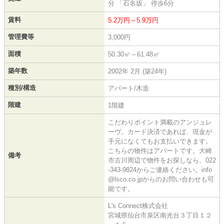
分 「石名坂」 停歩6分
賃料
5.2万円～5.9万円
管理費等
3,000円
面積
50.30㎡～61.48㎡
築年数
2002年 2月 (築24年)
種別/構造
アパート/木造
階建
1階建
こだわりポイント満載のアンジュレ
ーヴ。カード決済であれば、現金が
手元になくてもお支払いできます。
こちらの物件はアパートです。大崎
備考
市古川周辺で物件をお探しなら、022
-343-9824からご連絡ください。info
@lsco.co.jpからのお問い合わせも可
能です。
L's Connect株式会社
宮城県仙台市泉区南光台３丁目１２