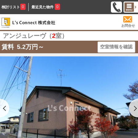
0
0
検討リスト
最近見た物件
お問合せ
アンジュレーヴ（
2
室）
賃料
5.2
万円～
空室情報を確認