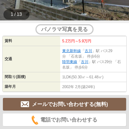
1 / 13
パノラマ写真を見る
賃料
5.2万円～5.9万円
東北新幹線
「
古川
」駅 バス29
分 「石名坂」 停歩6分
交通
陸羽東線
「
古川
」駅 バス29分 「石
名坂」 停歩6分
間取り(面積)
1LDK(50.30㎡～61.48㎡)
築年月
2002年 2月(築24年)
メールでお問い合わせする(無料)
電話でお問い合わせする