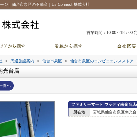
｜仙台市泉区の不動産｜L’s Connect 株式会社
営業時間：10:00～18：00
社
>
周辺施設案内
>
仙台市泉区
>
仙台市泉区のコンビニエンスストア
南光台店
一覧へ
ファミリーマート ウッディ南光台店
所在地
宮城県仙台市泉区南光台２