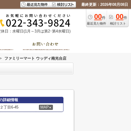
最終更新：2026年08月08日
00
00
件
件
最近見た物件
検討リスト
定休日：水曜日(1月～3月は第2･第4水曜日)
>
ファミリーマート ウッディ南光台店
の詳細情報
丁目6-45
MAP
▼