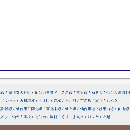
崎市
/
黒川郡大和町
/
仙台市青葉区
/
栗原市
/
富谷市
/
石巻市
/
仙台市宮城野
八乙女中央
/
古川穂波
/
七北田
/
若柳
/
古川旭
/
市名坂
/
富谷
/
八乙女
北新幹線
/
仙台市営南北線
/
東北本線
/
仙石線
/
仙台市地下鉄東西線
/
仙山線
八乙女
/
仙台
/
黒松
/
北仙台
/
塚目
/
くりこま高原
/
旭ヶ丘
/
石越