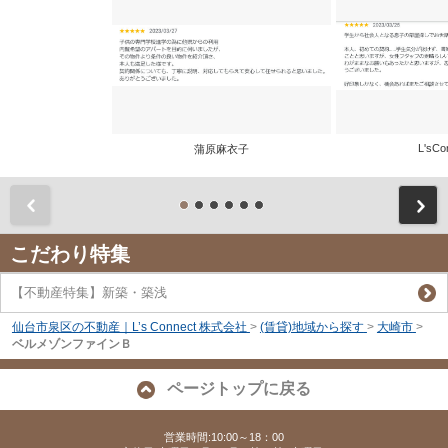
L'sCo
蒲原麻衣子
前
こだわり特集
【不動産特集】新築・築浅
仙台市泉区の不動産｜L’s Connect 株式会社
>
(賃貸)地域から探す
>
大崎市
>
ベルメゾンファインＢ
ページトップに戻る
営業時間:10:00～18：00