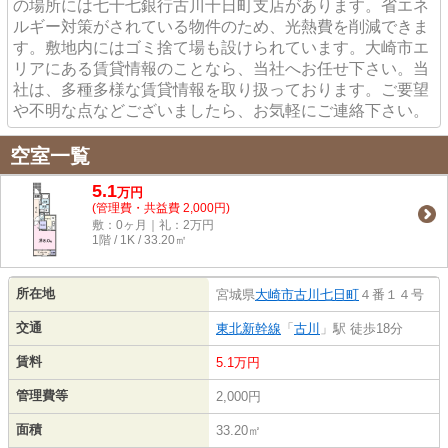
の場所には七十七銀行古川十日町支店があります。省エネ
ルギー対策がされている物件のため、光熱費を削減できま
す。敷地内にはゴミ捨て場も設けられています。大崎市エ
リアにある賃貸情報のことなら、当社へお任せ下さい。当
社は、多種多様な賃貸情報を取り扱っております。ご要望
や不明な点などございましたら、お気軽にご連絡下さい。
空室一覧
5.1
万
円
(管理費・共益費 2,000円)
敷：0ヶ月｜礼：2万円
1階 / 1K / 33.20㎡
所在地
宮城県
大崎市
古川七日町
４番１４号
交通
東北新幹線
「
古川
」駅 徒歩18分
賃料
5.1万円
管理費等
2,000円
面積
33.20㎡