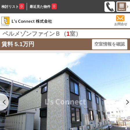
0
0
検討リスト
最近見た物件
お問合せ
ベルメゾンファインＢ（
1
室）
賃料
5.1万円
空室情報を確認