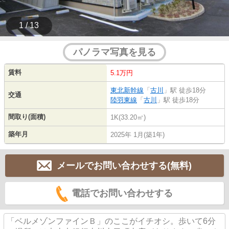
1 / 13
パノラマ写真を見る
賃料
5.1万円
東北新幹線
「
古川
」駅 徒歩18分
交通
陸羽東線
「
古川
」駅 徒歩18分
間取り(面積)
1K(33.20㎡)
築年月
2025年 1月(築1年)
メールでお問い合わせする(無料)
電話でお問い合わせする
「ベルメゾンファインＢ」のここがイチオシ。歩いて6分