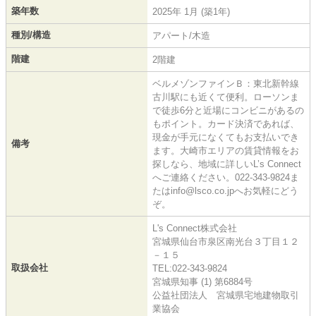
築年数
2025年 1月 (築1年)
種別/構造
アパート/木造
階建
2階建
ベルメゾンファインＢ：東北新幹線
古川駅にも近くて便利。ローソンま
で徒歩6分と近場にコンビニがあるの
もポイント。カード決済であれば、
現金が手元になくてもお支払いでき
備考
ます。大崎市エリアの賃貸情報をお
探しなら、地域に詳しいL’s Connect
へご連絡ください。022-343-9824ま
たはinfo@lsco.co.jpへお気軽にどう
ぞ。
L's Connect株式会社
宮城県仙台市泉区南光台３丁目１２
－１５
取扱会社
TEL:022-343-9824
宮城県知事 (1) 第6884号
公益社団法人 宮城県宅地建物取引
業協会