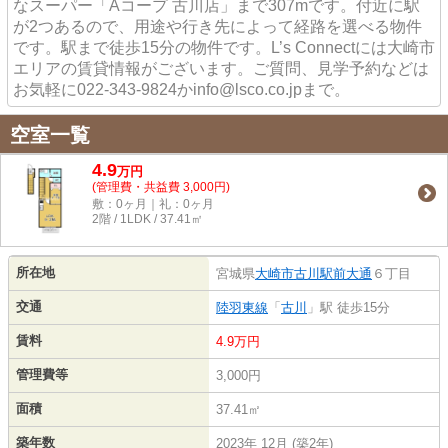
なスーパー「Aコープ 古川店」まで307mです。付近に駅
が2つあるので、用途や行き先によって経路を選べる物件
です。駅まで徒歩15分の物件です。L’s Connectには大崎市
エリアの賃貸情報がございます。ご質問、見学予約などは
お気軽に022-343-9824かinfo@lsco.co.jpまで。
空室一覧
4.9
万
円
(管理費・共益費 3,000円)
敷：0ヶ月｜礼：0ヶ月
2階 / 1LDK / 37.41㎡
所在地
宮城県
大崎市
古川駅前大通
６丁目
交通
陸羽東線
「
古川
」駅 徒歩15分
賃料
4.9万円
管理費等
3,000円
面積
37.41㎡
築年数
2023年 12月 (築2年)