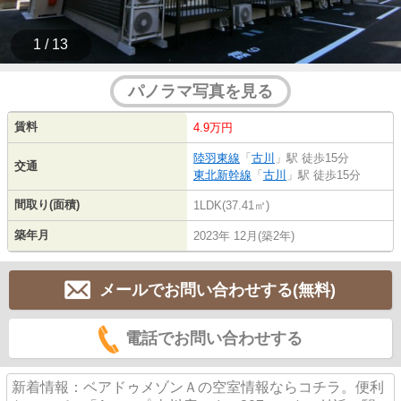
1 / 13
パノラマ写真を見る
賃料
4.9万円
陸羽東線
「
古川
」駅 徒歩15分
交通
東北新幹線
「
古川
」駅 徒歩15分
間取り(面積)
1LDK(37.41㎡)
築年月
2023年 12月(築2年)
メールでお問い合わせする(無料)
電話でお問い合わせする
新着情報：ベアドゥメゾンＡの空室情報ならコチラ。便利