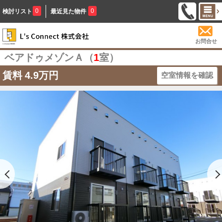
0
0
検討リスト
最近見た物件
お問合せ
ベアドゥメゾンＡ（
1
室）
賃料
4.9万円
空室情報を確認