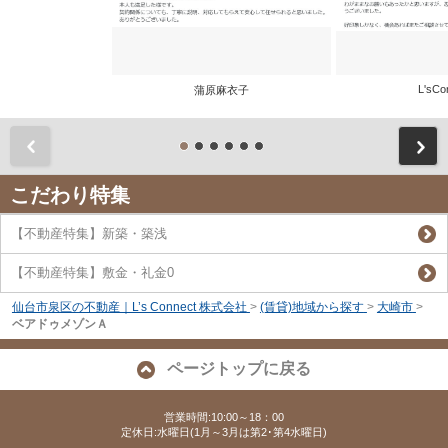
L'sCo
蒲原麻衣子
前
こだわり特集
【不動産特集】新築・築浅
【不動産特集】敷金・礼金0
仙台市泉区の不動産｜L’s Connect 株式会社
>
(賃貸)地域から探す
>
大崎市
>
ベアドゥメゾンＡ
ページトップに戻る
営業時間:10:00～18：00
定休日:水曜日(1月～3月は第2･第4水曜日)