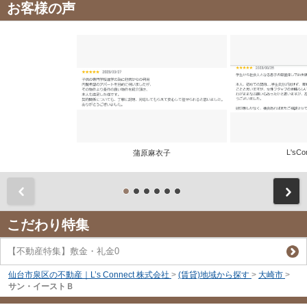
お客様の声
L'sCo
蒲原麻衣子
前
こだわり特集
【不動産特集】敷金・礼金0
仙台市泉区の不動産｜L’s Connect 株式会社
>
(賃貸)地域から探す
>
大崎市
>
サン・イーストＢ