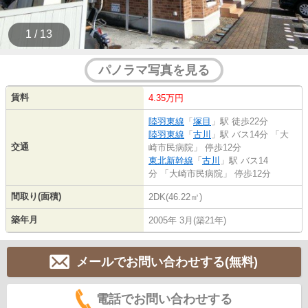
1 / 13
パノラマ写真を見る
賃料
4.35万円
陸羽東線
「
塚目
」駅 徒歩22分
陸羽東線
「
古川
」駅 バス14分 「大
交通
崎市民病院」 停歩12分
東北新幹線
「
古川
」駅 バス14
分 「大崎市民病院」 停歩12分
間取り(面積)
2DK(46.22㎡)
築年月
2005年 3月(築21年)
メールでお問い合わせする(無料)
電話でお問い合わせする