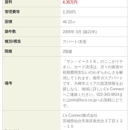
賃料
4.35万円
管理費等
2,200円
面積
46.22㎡
築年数
2005年 3月 (築21年)
種別/構造
アパート/木造
階建
2階建
「サン・イーストＢ」のここがイチ
オシ。カード決済は、月々の家賃や
初期費用支払いのわずらわしさを解
消してくれます。都市ガスアパート
備考
です。大崎市エリアの賃貸情報をお
探しなら、地域に詳しいL’s Connect
へご連絡ください。022-343-9824ま
たはinfo@lsco.co.jpへお気軽にどう
ぞ。
L's Connect株式会社
宮城県仙台市泉区南光台３丁目１２
－１５