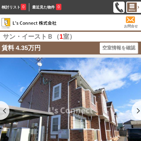
0
0
検討リスト
最近見た物件
お問合せ
サン・イーストＢ（
1
室）
賃料
4.35万円
空室情報を確認