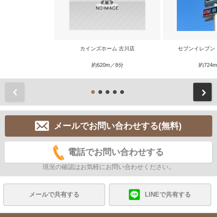
カインズホーム 古川店
セブンイレブン
約620m／8分
約724
前
メールでお問い合わせする(無料)
電話でお問い合わせする
現況の確認はお気軽にお問い合わせください。
メールで共有する
LINEで共有する