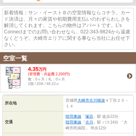
新着情報：サン・イーストＢの空室情報ならコチラ。カー
ド決済は、月々の家賃や初期費用支払いのわずらわしさを
解消してくれます。こちらの物件はアパートです。L’s
Connectまでのお問い合わせなら、022-343-9824から遠慮
なくどうぞ。大崎市エリアに関する事なら当社にお任せ下
さい。
空室一覧
4.35
万
円
(管理費・共益費 2,200円)
敷：0ヶ月｜礼：0ヶ月
1階 / 2DK / 46.22㎡
宮城県
大崎市
古川穂波
４丁目２０－
所在地
１４
陸羽東線
「
塚目
」駅 徒歩22分
交通
陸羽東線
「
古川
」駅 バス14分 「大
崎市民病院」 停歩12分