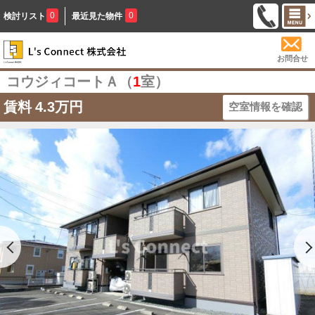
0
0
検討リスト
最近見た物件
お問合せ
コウジィコートＡ（
1
室）
賃料
4.3万円
空室情報を確認