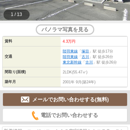
1 / 13
パノラマ写真を見る
賃料
4.3万円
陸羽東線
「
塚目
」駅 徒歩17分
交通
陸羽東線
「
古川
」駅 徒歩26分
東北新幹線
「
古川
」駅 徒歩26分
間取り(面積)
2LDK(55.47㎡)
築年月
2001年 9月(築24年)
メールでお問い合わせする(無料)
電話でお問い合わせする