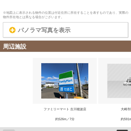
※地図上に表示される物件の位置は付近住所に所在することを表すものであり、実際の
物件所在地とは異なる場合がございます。
パノラマ写真を表示
周辺施設
ファミリーマート 古川穂波店
大崎市
約526m／7分
約591