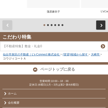
L'sCo
蒲原麻衣子
前
こだわり特集
【不動産特集】敷金・礼金0
仙台市泉区の不動産｜L’s Connect 株式会社
>
(賃貸)地域から探す
>
大崎市
>
コウジィコートＡ
ページトップに戻る
営業時間:10:00～18：00
定休日:水曜日(1月～3月は第2･第4水曜日)
ホーム
会社概要