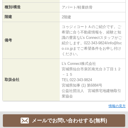
種別/構造
アパート/軽量鉄骨
階建
2階建
コゥジィコートＡのご紹介です。ご
希望に合う不動産情報を、経験と知
識の豊富なL’s Connectスタッフがご
備考
紹介します。022-343-9824/info@lsc
o.co.jpまでご希望条件をお申し付け
ください。
L's Connect株式会社
宮城県仙台市泉区南光台３丁目１２
－１５
取扱会社
TEL:022-343-9824
宮城県知事 (1) 第6884号
公益社団法人 宮城県宅地建物取引
業協会
情報の見方
メールでお問い合わせする(無料)