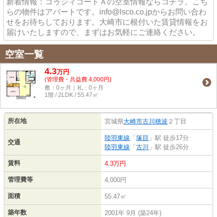
新着情報：コゥジィコートＡの空室情報ならコチラ。こち
らの物件はアパートです。info@lsco.co.jpからお問い合わ
せをお待ちしております。大崎市に根付いた賃貸情報をお
届けいたしますので、まずはお気軽にご連絡ください。
空室一覧
4.3
万
円
(管理費・共益費 4,000円)
敷：0ヶ月｜礼：0ヶ月
1階 / 2LDK / 55.47㎡
所在地
宮城県
大崎市
古川穂波
２丁目
陸羽東線
「
塚目
」駅 徒歩17分
交通
陸羽東線
「
古川
」駅 徒歩26分
賃料
4.3万円
管理費等
4,000円
面積
55.47㎡
築年数
2001年 9月 (築24年)