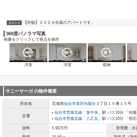
【外観】２０２４年築のアパートです。
コメント
360度パノラマ写真
画像をクリックして視点を操作
洋室
洋室
収納
サニーサーガ
の物件概要
所在地
宮城県
仙台市泉区
向陽台
３丁目１５番１５号
仙台市営南北線
「
泉中央
」駅 バス10分 「向
交通
仙台市営南北線
「
八乙女
」駅 バス10分 「明
賃料
5.95万円
管理費・共
面積
31.66㎡
築年月（築