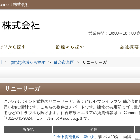
nect 株式会社
営業時間：10:00～18：00
社
>
(賃貸)地域から探す
>
仙台市泉区
>
サニーサーガ
サニーサーガ
こだわりポイント満載のサニーサーガ。近くにはセブンイレブン 仙台泉向陽
買い物に便利です。こちらの物件はアパートです。建物の共用部にゴミ置
るなどのトラブルも防げます。仙台市泉区エリアの賃貸情報はL’s Conne
話022-343-9824、Eメールinfo@lsco.co.jpまで。
所在地
交通
仙台市営南北線
「
泉中央
」駅 バス10分 「向陽
築