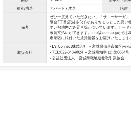
種別/構造
アパート / 木造
階建
ぜひ一度見ていただきたい、「サニーサーガ」
陽台3丁目店(徒歩5分)がありちょっとした買
備考
すい敷地内ごみ置き場がついています。カード
家賃支払いができます。info@lsco.co.j
市泉区に根付いた賃貸情報をお届けいたします
L's Connect株式会社
宮城県仙台市泉区南光
TEL:022-343-9824
宮城県知事 (1) 第6884号
取扱会社
公益社団法人 宮城県宅地建物取引業協会