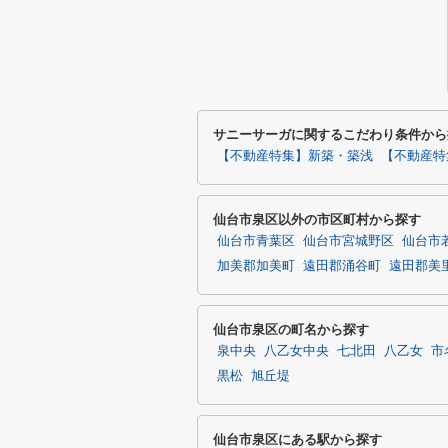
サニーサーガに関するこだわり条件から
【不動産特集】新築・築浅
【不動産特
仙台市泉区以外の市区町村から探す
仙台市青葉区
仙台市宮城野区
仙台市
加美郡加美町
遠田郡涌谷町
遠田郡美
仙台市泉区の町名から探す
泉中央
八乙女中央
七北田
八乙女
市
黒松
旭丘堤
仙台市泉区にある駅から探す