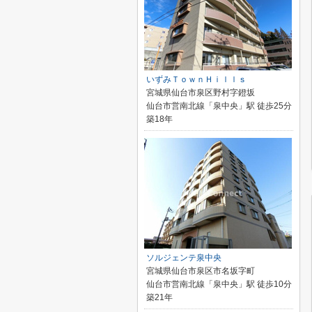
いずみＴｏｗｎＨｉｌｌｓ
宮城県仙台市泉区野村字鐙坂
仙台市営南北線「泉中央」駅 徒歩25分
築18年
ソルジェンテ泉中央
宮城県仙台市泉区市名坂字町
仙台市営南北線「泉中央」駅 徒歩10分
築21年