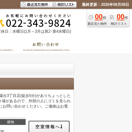
最終更新：2026年08月08日
00
00
件
件
最近見た物件
検討リスト
定休日：水曜日(1月～3月は第2･第4水曜日)
台3丁目店(徒歩5分)がありちょっとした
き場があるので、外部の人にゴミを見られ
ctにお問い合わせください。ご連絡はお電
建物
空室情報へ
2年