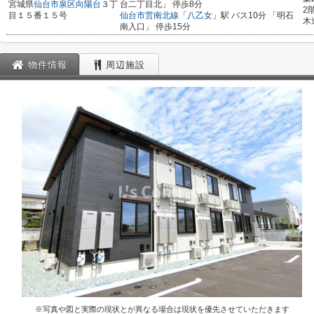
宮城県
仙台市泉区
向陽台
３丁
台二丁目北」 停歩8分
2
目１５番１５号
仙台市営南北線
「
八乙女
」駅 バス10分 「明石
木
南入口」 停歩15分
物件情報
周辺施設
※写真や図と実際の現状とが異なる場合は現状を優先させていただきます