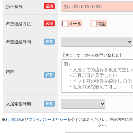
携帯番号
必須
メール
電話
希望連絡方法
必須
希望連絡時間
任意
【サニーサーガへのお問い合わせ】
内容
任意
入居希望時期
任意
※
利用規約
及び
プライバシーポリシー
を必ずお読みください。左記内容に同
さい。