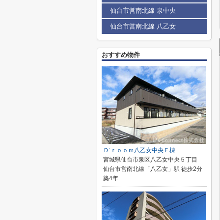
仙台市営南北線 泉中央
仙台市営南北線 八乙女
おすすめ物件
Ｄ’ｒｏｏｍ八乙女中央Ｅ棟
宮城県仙台市泉区八乙女中央５丁目
仙台市営南北線「八乙女」駅 徒歩2分
築4年