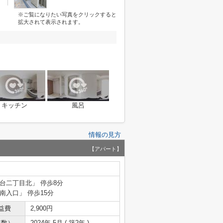
※ご覧になりたい写真をクリックすると
拡大されて表示されます。
キッチン
風呂
情報の見方
【アパート】
陽台二丁目北」 停歩8分
石南入口」 停歩15分
益費
2,900円
年数）
2024年 5月 ( 築2年 )