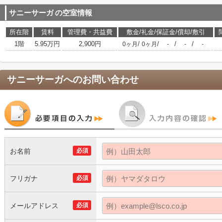
サニーサーガ
の空室情報
所在階
賃料
管理費・共益費
敷金/礼金/保証金/償却/敷引
1階
5.95万円
2,900円
/
/
/
/
0ヶ月
0ヶ月
-
-
-
サニーサーガ
へのお問い合わせ
お名前
必須
フリガナ
必須
メールアドレス
必須