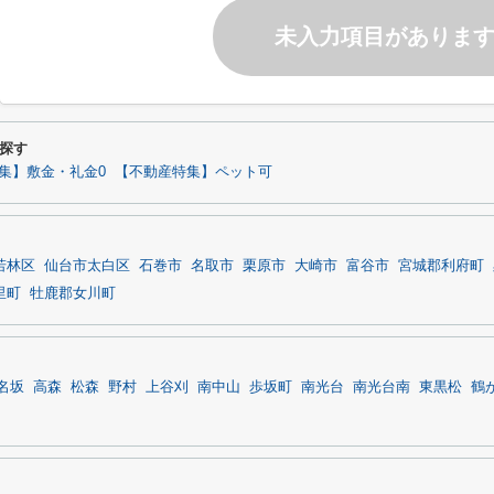
未入力項目がありま
探す
集】敷金・礼金0
【不動産特集】ペット可
若林区
仙台市太白区
石巻市
名取市
栗原市
大崎市
富谷市
宮城郡利府町
里町
牡鹿郡女川町
名坂
高森
松森
野村
上谷刈
南中山
歩坂町
南光台
南光台南
東黒松
鶴